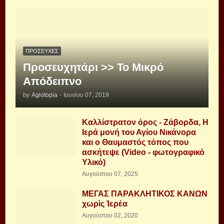
ΠΡΟΣΕΥΧΈΣ
Προσευχητάρι >> Το Μικρό
Απόδειπνο
by
Agiotopia
-
Ιουνίου 07, 2019
Καλλίστρατον όρος - Ζάβορδα, Η
Ιερά μονή του Αγίου Νικάνορα
και ο Θαυμαστός τόπος που
ασκήτεψε (Video - φωτογραφικό
Υλικό)
Αυγούστου 07, 2025
ΜΕΓΑΣ ΠΑΡΑΚΛΗΤΙΚΟΣ ΚΑΝΩΝ
χωρὶς Ἱερέα
Αυγούστου 02, 2020