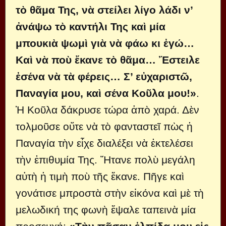
τὸ θᾶμα Της, νὰ στείλει λίγο λάδι ν’
ἀνάψω τὸ καντήλι Της καὶ μία
μπουκιὰ ψωμὶ γιὰ νὰ φάω κι ἐγώ…
Καὶ νὰ ποὺ ἔκανε τὸ θᾶμα… Ἔστειλε
ἐσένα νὰ τὰ φέρεις… Σ’ εὐχαριστῶ,
Παναγία μου, καὶ σένα Κοῦλα μου!»
.
Ἡ Κοῦλα δάκρυσε τώρα ἀπὸ χαρά. Δὲν
τολμοῦσε οὔτε νὰ τὸ φανταστεῖ πὼς ἡ
Παναγία τὴν εἶχε διαλέξει νὰ ἐκτελέσει
τὴν ἐπιθυμία Της. Ἤτανε πολὺ μεγάλη
αὐτὴ ἡ τιμὴ ποὺ τῆς ἔκανε. Πῆγε καὶ
γονάτισε μπροστὰ στὴν εἰκόνα καὶ μὲ τὴ
μελωδική της φωνὴ ἔψαλε ταπεινὰ μία