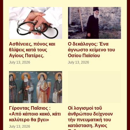
Aσθένειες, πόνος και
Ο δεκάλογος: Ένα
θλίψεις κατά τους
άγνωστο κείμενο του
Αγίους Πατέρες.
Οσίου Παϊσίου
July 13, 2026
July 13, 2026
Γέροντας Παΐσιος :
Οἱ λογισμοὶ τοῦ
«Από κάποιο κακό, κάτι
ἀνθρώπου δείχνουν
καλύτερο θα βγει»
τὴν πνευματική του
κατάσταση. Ἁγιος
July 13, 2026