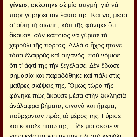
γίνει»,
σκέφτηκε σὲ μία στιγμή, γιὰ νὰ
παρηγορήσει τὸν ἑαυτό της. Καὶ νά, μέσα
σ’ αὐτὴ τὴ σιωπή, κάτι τῆς φάνηκε ὅτι
ἄκουσε, σὰν κάποιος νὰ γύρισε τὸ
χερούλι τῆς πόρτας. Ἀλλὰ ὁ ἦχος ἤτανε
τόσο ἐλαφρὺς καὶ σιγανός, ποὺ νόμισε
ὅτι τ’ ἀφτί της τὴν ξεγέλασε. Δὲν ἔδωσε
σημασία καὶ παραδόθηκε καὶ πάλι στὶς
μαῦρες σκέψεις της. Ὅμως τώρα τῆς
φάνηκε πὼς ἄκουσε μέσα στὴν ἐκκλησιὰ
ἀνάλαφρα βήματα, σιγανὰ καὶ ἤρεμα,
ποὔρχονταν πρὸς τὸ μέρος της. Γύρισε
καὶ κοίταξε πίσω της. Εἶδε μία σκοτεινὴ
γυναικεία μορφὴ μὲ μαντήλι στὸ κεφάλι.