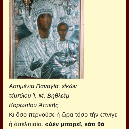
Ἀσημένια Παναγία, εἰκὼν
τέμπλου Ἱ. Μ. Βηθλεὲμ
Κορωπίου Ἀττικῆς
Κι ὅσο περνοῦσε ἡ ὥρα τόσο τὴν ἔπνιγε
ἡ ἀπελπισία.
«Δὲν μπορεῖ, κάτι θὰ