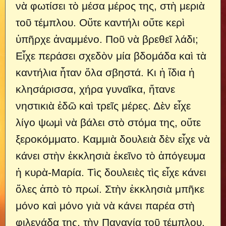
νὰ φωτίσει τὸ μέσα μέρος της, στὴ μεριὰ
τοῦ τέμπλου. Οὔτε καντήλι οὔτε κερὶ
ὑπῆρχε ἀναμμένο. Ποῦ νὰ βρεθεῖ λάδι;
Εἶχε περάσει σχεδὸν μία βδομάδα καὶ τὰ
καντήλια ἦταν ὅλα σβηστά. Κι ἡ ἴδια ἡ
κλησάρισσα, χήρα γυναῖκα, ἤτανε
νηστικιὰ ἐδῶ καὶ τρεῖς μέρες. Δὲν εἶχε
λίγο ψωμὶ νὰ βάλει στὸ στόμα της, οὔτε
ξεροκόμματο. Καμμιὰ δουλειὰ δὲν εἶχε νὰ
κάνει στὴν ἐκκλησιὰ ἐκεῖνο τὸ ἀπόγευμα
ἡ κυρὰ-Μαρία. Τὶς δουλειὲς τὶς εἶχε κάνει
ὅλες ἀπὸ τὸ πρωί. Στὴν ἐκκλησιὰ μπῆκε
μόνο καὶ μόνο γιὰ νὰ κάνει παρέα στὴ
φιλενάδα της, τὴν Παναγία τοῦ τέμπλου,