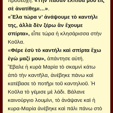
προσευχή:
«Τὴν πᾶσαν ἐλπίδα μου εἰς
σὲ ἀνατίθημι…»
.
«Ἔλα τώρα ν’ ἀνάψουμε τὸ καντήλι
της, ἀλλὰ δὲν ξέρω ἂν ἔχουμε
σπίρτα»,
εἶπε τώρα ἡ κλησάρισσα στὴν
Κοῦλα.
«
Φέρε ἐσὺ τὸ καντήλι καὶ σπίρτα ἔχω
ἐγὼ μαζί μου»,
ἀπάντησε αὐτή.
Ἔβαλε ἡ κυρὰ Μαρία τὸ σκαμνὶ κάτω
ἀπὸ τὴν καντῆλα, ἀνέβηκε πάνω καὶ
κατέβασε τὸ ποτῆρι τοῦ καντηλιοῦ. Ἡ
Κοῦλα τὸ γέμισε μὲ λάδι. Βάλανε
καινούργιο λουμίνι, τὸ ἀνάψανε καὶ ἡ
κυρα-Μαρία ἀνέβηκε καὶ πάλι πάνω στὸ