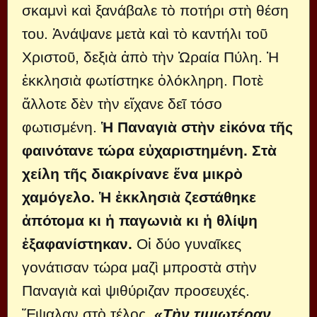
σκαμνὶ καὶ ξανάβαλε τὸ ποτήρι στὴ θέση
του. Ἀνάψανε μετὰ καὶ τὸ καντήλι τοῦ
Χριστοῦ, δεξιὰ ἀπὸ τὴν Ὡραία Πύλη. Ἡ
ἐκκλησιὰ φωτίστηκε ὁλόκληρη. Ποτὲ
ἄλλοτε δὲν τὴν εἴχανε δεῖ τόσο
φωτισμένη.
Ἡ Παναγιὰ στὴν εἰκόνα τῆς
φαινότανε τώρα εὐχαριστημένη. Στὰ
χείλη τῆς διακρίνανε ἕνα μικρὸ
χαμόγελο. Ἡ ἐκκλησιὰ ζεστάθηκε
ἀπότομα κι ἡ παγωνιὰ κι ἡ θλίψη
ἐξαφανίστηκαν.
Οἱ δύο γυναῖκες
γονάτισαν τώρα μαζὶ μπροστὰ στὴν
Παναγιὰ καὶ ψιθύριζαν προσευχές.
Ἔψαλαν στὸ τέλος,
«Τὴν τιμιωτέραν