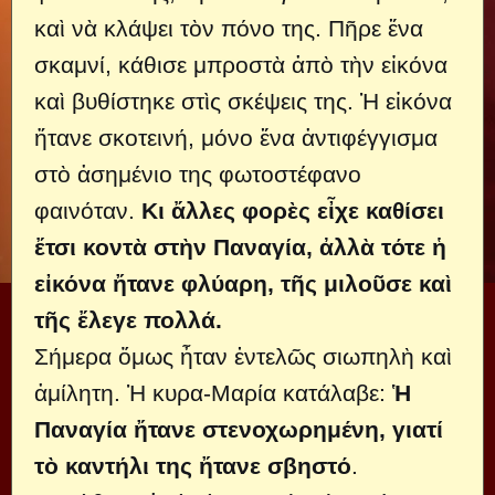
καὶ νὰ κλάψει τὸν πόνο της. Πῆρε ἕνα
σκαμνί, κάθισε μπροστὰ ἀπὸ τὴν εἰκόνα
καὶ βυθίστηκε στὶς σκέψεις της. Ἡ εἰκόνα
ἤτανε σκοτεινή, μόνο ἕνα ἀντιφέγγισμα
στὸ ἀσημένιο της φωτοστέφανο
φαινόταν.
Κι ἄλλες φορὲς εἶχε καθίσει
ἔτσι κοντὰ στὴν Παναγία, ἀλλὰ τότε ἡ
εἰκόνα ἤτανε φλύαρη, τῆς μιλοῦσε καὶ
τῆς ἔλεγε πολλά.
Σήμερα ὅμως ἦταν ἐντελῶς σιωπηλὴ καὶ
ἀμίλητη. Ἡ κυρα-Μαρία κατάλαβε:
Ἡ
Παναγία ἤτανε στενοχωρημένη, γιατί
τὸ καντήλι της ἤτανε σβηστό
.