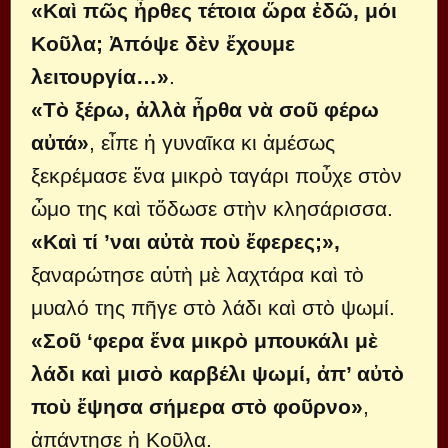
«Καὶ πῶς ἦρθες τέτοια ὥρα ἐδῶ, μόι
Κοῦλα; Ἀπόψε δὲν ἔχουμε
λειτουργία…»
.
«Τὸ ξέρω, ἀλλὰ ἦρθα νὰ σοῦ φέρω
αὐτά»
, εἶπε ἡ γυναῖκα κι ἀμέσως
ξεκρέμασε ἕνα μικρὸ ταγάρι ποὖχε στὸν
ὦμο της καὶ τὄδωσε στὴν κλησάρισσα.
«Καὶ τί ’ναι αὐτὰ ποὺ ἔφερες;»,
ξαναρώτησε αὐτὴ μὲ λαχτάρα καὶ τὸ
μυαλό της πῆγε στὸ λάδι καὶ στὸ ψωμί.
«Σοῦ ‘φερα ἕνα μικρὸ μπουκάλι μὲ
λάδι καὶ μισὸ καρβέλι ψωμί, ἀπ’ αὐτὸ
ποὺ ἔψησα σήμερα στὸ φοῦρνο»
,
ἀπάντησε ἡ Κοῦλα.