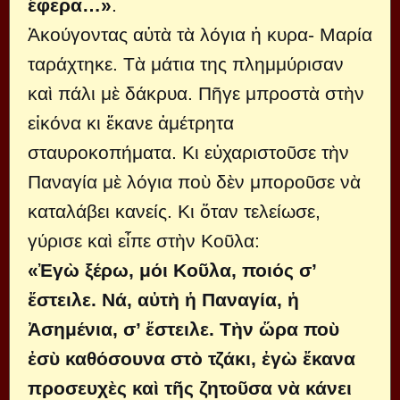
ἔφερα…»
.
Ἀκούγοντας αὐτὰ τὰ λόγια ἡ κυρα- Μαρία
ταράχτηκε. Τὰ μάτια της πλημμύρισαν
καὶ πάλι μὲ δάκρυα. Πῆγε μπροστὰ στὴν
εἰκόνα κι ἔκανε ἀμέτρητα
σταυροκοπήματα. Κι εὐχαριστοῦσε τὴν
Παναγία μὲ λόγια ποὺ δὲν μποροῦσε νὰ
καταλάβει κανείς. Κι ὅταν τελείωσε,
γύρισε καὶ εἶπε στὴν Κοῦλα:
«Ἐγὼ ξέρω, μόι Κοῦλα, ποιός σ’
ἔστειλε. Νά, αὐτὴ ἡ Παναγία, ἡ
Ἀσημένια, σ’ ἔστειλε. Τὴν ὥρα ποὺ
ἐσὺ καθόσουνα στὸ τζάκι, ἐγὼ ἔκανα
προσευχὲς καὶ τῆς ζητοῦσα νὰ κάνει