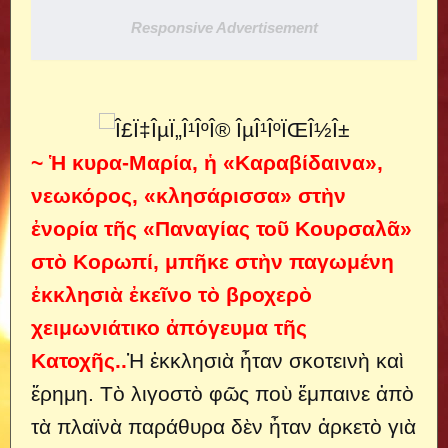
Responsive Advertisement
~ Ἡ κυρα-Μαρία, ἡ «Καραβίδαινα»,
νεωκόρος, «κλησάρισσα» στὴν
ἐνορία τῆς «Παναγίας τοῦ Κουρσαλᾶ»
στὸ Κορωπί, μπῆκε στὴν παγωμένη
ἐκκλησιὰ ἐκεῖνο τὸ βροχερὸ
χειμωνιάτικο ἀπόγευμα τῆς
Κατοχῆς..
Ἡ ἐκκλησιὰ ἦταν σκοτεινὴ καὶ
ἔρημη. Τὸ λιγοστὸ φῶς ποὺ ἔμπαινε ἀπὸ
τὰ πλαϊνὰ παράθυρα δὲν ἦταν ἀρκετὸ γιὰ