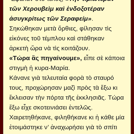
τῶν Χερουβεὶμ καὶ ἐνδοξοτέραν
ἀσυγκρίτως τῶν Σεραφείμ»
.
Σηκώθηκαν μετὰ ὄρθιες, φίλησαν τὶς
εἰκόνες τοῦ τέμπλου καὶ στάθηκαν
ἀρκετὴ ὥρα νὰ τὶς κοιτάζουν.
«Τώρα ἂς πηγαίνουμε»,
εἶπε σὲ κάποια
στιγμὴ ἡ κυρα-Μαρία.
Κάνανε γιὰ τελευταία φορὰ τὸ σταυρό
τους, προχώρησαν μαζὶ πρὸς τὰ ἔξω κι
ἔκλεισαν τὴν πόρτα τῆς ἐκκλησιᾶς. Τώρα
ἔξω εἶχε σκοτεινιάσει ἐντελῶς.
Χαιρετηθήκανε, φιληθήκανε κι ἡ κάθε μία
ἑτοιμάστηκε ν’ ἀναχωρήσει γιὰ τὸ σπίτι