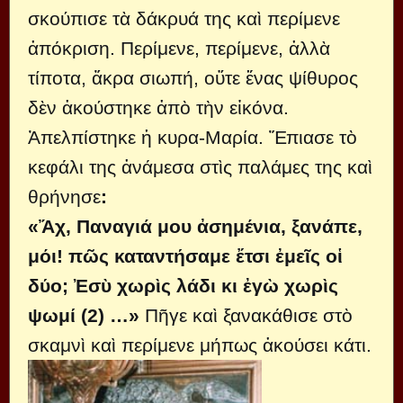
σκούπισε τὰ δάκρυά της καὶ περίμενε
ἀπόκριση. Περίμενε, περίμενε, ἀλλὰ
τίποτα, ἄκρα σιωπή, οὔτε ἕνας ψίθυρος
δὲν ἀκούστηκε ἀπὸ τὴν εἰκόνα.
Ἀπελπίστηκε ἡ κυρα-Μαρία. Ἔπιασε τὸ
κεφάλι της ἀνάμεσα στὶς παλάμες της καὶ
θρήνησε
:
«Ἄχ, Παναγιά μου ἀσημένια, ξανάπε,
μόι! πῶς καταντήσαμε ἔτσι ἐμεῖς οἱ
δύο; Ἐσὺ χωρὶς λάδι κι ἐγὼ χωρὶς
ψωμί (2) …»
Πῆγε καὶ ξανακάθισε στὸ
σκαμνὶ καὶ περίμενε μήπως ἀκούσει κάτι.