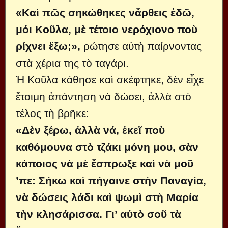
«Καὶ πῶς σηκώθηκες νἄρθεις ἐδῶ,
μόι Κοῦλα, μὲ τέτοιο νερόχιονο ποὺ
ρίχνει ἔξω;»,
ρώτησε αὐτὴ παίρνοντας
στὰ χέρια της τὸ ταγάρι.
Ἡ Κοῦλα κάθησε καὶ σκέφτηκε, δὲν εἶχε
ἕτοιμη ἀπάντηση νὰ δώσει, ἀλλὰ στὸ
τέλος τὴ βρῆκε:
«Δὲν ξέρω, ἀλλὰ νά, ἐκεῖ ποὺ
καθόμουνα στὸ τζάκι μόνη μου, σὰν
κάποιος νὰ μὲ ἔσπρωξε καὶ νὰ μοῦ
’πε: Σήκω καὶ πήγαινε στὴν Παναγία,
νὰ δώσεις λάδι καὶ ψωμὶ στὴ Μαρία
τὴν κλησάρισσα. Γι’ αὐτὸ σοῦ τὰ