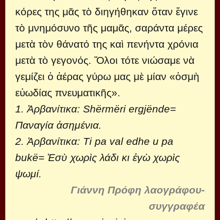
κόρες της μᾶς τὸ διηγήθηκαν ὅταν ἔγινε
τὸ μνημόσυνο τῆς μαμᾶς, σαράντα μέρες
μετὰ τὸν θάνατό της καὶ πενήντα χρόνια
μετὰ τὸ γεγονός. Ὅλοι τότε νιώσαμε νὰ
γεμίζει ὁ ἀέρας γύρω μας μὲ μίαν «ὀσμὴ
εὐωδίας πνευματικῆς».
1. Ἀρβανίτικα: Shërmëri ergjënde=
Παναγία ἀσημένια.
2. Ἀρβανίτικα: Ti pa val edhe u pa
bukë= Ἐσὺ χωρὶς λάδι κι ἐγὼ χωρὶς
ψωμί.
Γιάννη Πρόφη λαογράφου-
συγγραφέα