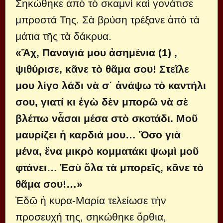
Σηκώθηκε ἀπὸ τὸ σκαμνὶ καὶ γονάτισε
μπροστά Της. Σὰ βρύση τρέξανε ἀπὸ τὰ
μάτια τῆς τὰ δάκρυα.
«Ἄχ, Παναγιά μου ἀσημένια (1) ,
ψιθύρισε, κᾶνε τὸ θᾶμα σου! Στεῖλε
μου λίγο λάδι νὰ σ΄ ἀνάψω τὸ καντήλι
σου, γιατί κι ἐγὼ δὲν μπορῶ νὰ σὲ
βλέπω νἆσαι μέσα στὸ σκοτάδι. Μοῦ
μαυρίζει ἡ καρδιά μου… Ὅσο γιὰ
μένα, ἕνα μικρὸ κομματάκι ψωμὶ μοῦ
φτάνει… Ἐσὺ ὅλα τὰ μπορεῖς, κᾶνε τὸ
θᾶμα σου!…»
Ἐδῶ ἡ κυρα-Μαρία τελείωσε τὴν
προσευχή της, σηκώθηκε ὄρθια,