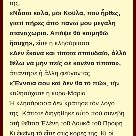
της.
«Νἆσαι καλά, μόι Κοῦλα, ποὺ ἦρθες,
γιατί πῆρες ἀπὸ πάνω μου μεγάλη
σταναχώρια. Ἀπόψε θὰ κοιμηθῶ
ἥσυχη»,
εἶπε ἡ κλησάρισσα.
«Δὲν ἔκανα καὶ τίποτα σπουδαῖο, ἀλλὰ
θέλω νὰ μὴν πεῖς σὲ κανένα τίποτα»,
ἀπάντησε ἡ ἄλλη φεύγοντας.
«Ἔννοιά σου καὶ δὲν θὰ τὸ πῶ»
, τὴν
καθησύχασε ἡ κυρα-Μαρία.
Ἡ κλησάρισσα δὲν κράτησε τὸν λόγο
της. Κάποτε διηγήθηκε αὐτὸ ποὺ συνέβη
στὴ θεῖτσα Ἑλένη τοῦ Λουκᾶ τοῦ Πρόφη.
Κι ἐκείνη τὸ εἶπε στὶς κόρες της. Κι οἱ