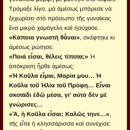
Τρόμαξε λίγο, μὰ ἀμέσως μπόρεσε νὰ
ξεχωρίσει στὸ πρόσωπο τῆς γυναίκας
ἕνα μικρὸ χαμόγελο καὶ ἡσύχασε.
«Κάποια γνωστὴ θἆναι»
, σκέφτηκε κι
ἀμέσως ρώτησε:
«Ποιά εἶσαι, θέλεις τίποτα;»
Ἡ
ἀπόκριση ἦρθε ἀμέσως:
«Ἡ Κοῦλα εἶμαι, Μαρία μου… Ἡ
Κοῦλα τοῦ Ἠλία τοῦ Πρόφη… Εἶναι
σκοτάδι ἐδῶ μέσα, γι’ αὐτὸ δὲν μὲ
γνώρισες…
«Ἄ, ἡ Κοῦλα εἶσαι; Καλῶς τηνε…»
,
τῆς εἶπε ἡ κλησσάρισσα καὶ συνέχισε: