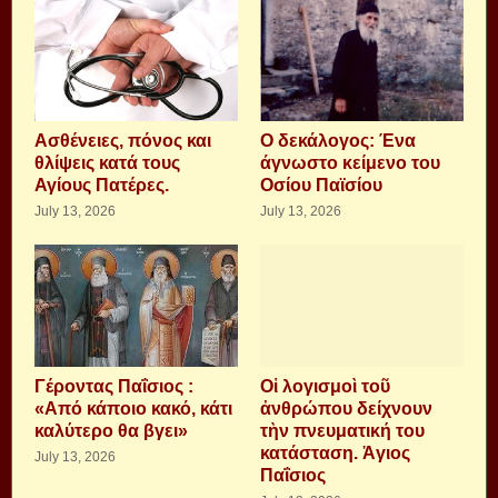
Aσθένειες, πόνος και
Ο δεκάλογος: Ένα
θλίψεις κατά τους
άγνωστο κείμενο του
Αγίους Πατέρες.
Οσίου Παϊσίου
July 13, 2026
July 13, 2026
Γέροντας Παΐσιος :
Οἱ λογισμοὶ τοῦ
«Από κάποιο κακό, κάτι
ἀνθρώπου δείχνουν
καλύτερο θα βγει»
τὴν πνευματική του
κατάσταση. Ἁγιος
July 13, 2026
Παΐσιος