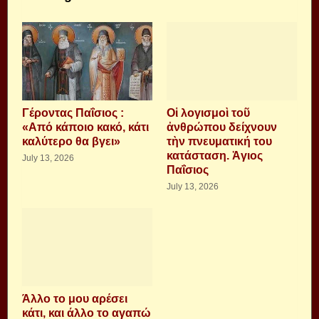
Γέροντας Παΐσιος :
Οἱ λογισμοὶ τοῦ
«Από κάποιο κακό, κάτι
ἀνθρώπου δείχνουν
καλύτερο θα βγει»
τὴν πνευματική του
κατάσταση. Ἁγιος
July 13, 2026
Παΐσιος
July 13, 2026
Άλλο το μου αρέσει
κάτι, και άλλο το αγαπώ