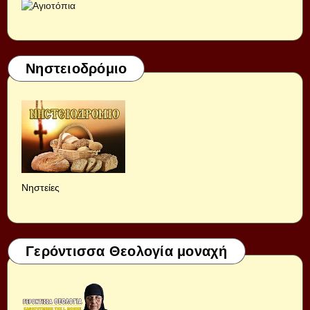
Νηστειοδρόμιο
Νηστείες
Γερόντισσα Θεολογία μοναχή