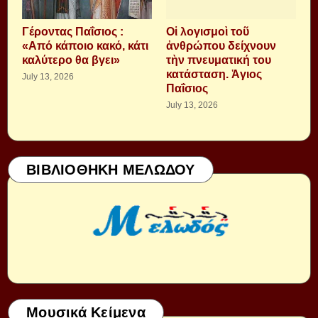
Γέροντας Παΐσιος :
Οἱ λογισμοὶ τοῦ
«Από κάποιο κακό, κάτι
ἀνθρώπου δείχνουν
καλύτερο θα βγει»
τὴν πνευματική του
κατάσταση. Ἁγιος
July 13, 2026
Παΐσιος
July 13, 2026
ΒΙΒΛΙΟΘΗΚΗ ΜΕΛΩΔΟΥ
Μουσικά Κείμενα