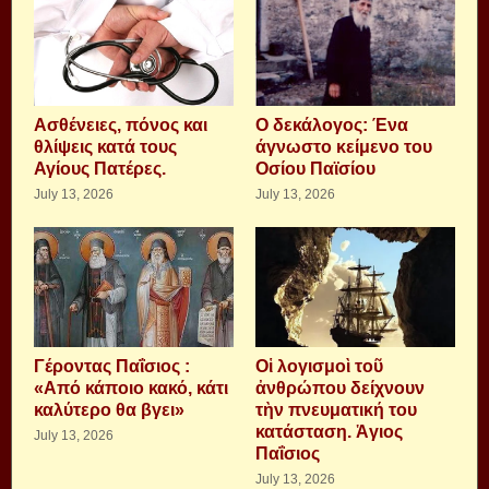
Aσθένειες, πόνος και
Ο δεκάλογος: Ένα
θλίψεις κατά τους
άγνωστο κείμενο του
Αγίους Πατέρες.
Οσίου Παϊσίου
July 13, 2026
July 13, 2026
Γέροντας Παΐσιος :
Οἱ λογισμοὶ τοῦ
«Από κάποιο κακό, κάτι
ἀνθρώπου δείχνουν
καλύτερο θα βγει»
τὴν πνευματική του
κατάσταση. Ἁγιος
July 13, 2026
Παΐσιος
July 13, 2026