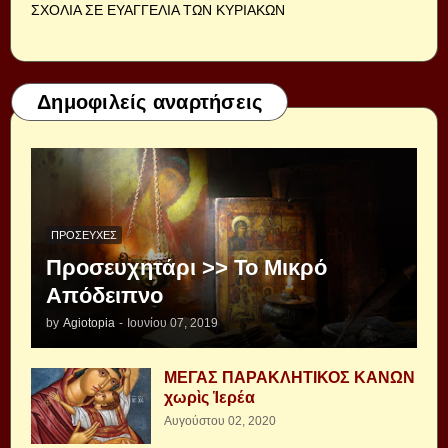
ΣΧΟΛΙΑ ΣΕ ΕΥΑΓΓΕΛΙΑ ΤΩΝ ΚΥΡΙΑΚΩΝ
Δημοφιλείς αναρτήσεις
ΠΡΟΣΕΥΧΈΣ
Προσευχητάρι >> Το Μικρό
Απόδειπνο
by
Agiotopia
-
Ιουνίου 07, 2019
ΜΕΓΑΣ ΠΑΡΑΚΛΗΤΙΚΟΣ ΚΑΝΩΝ
χωρὶς Ἱερέα
Αυγούστου 02, 2020