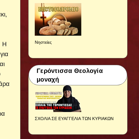
κι,
Νηστείες
. Η
για
αι
Γερόντισσα Θεολογία
υ
μοναχή
κάρα
ρα
ΣΧΟΛΙΑ ΣΕ ΕΥΑΓΓΕΛΙΑ ΤΩΝ ΚΥΡΙΑΚΩΝ