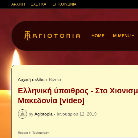
ΑΡΧΙΚΗ
ΣΧΕΤΙΚΑ
ΕΠΙΚΟΙΝΩΝΙΑ
HOME
M.MENU
Αρχική σελίδα
Βίντεο
Ελληνική ύπαιθρος - Στο Χιονισ
Μακεδονία [video]
by
Agiotopia
-
Ιανουαρίου 12, 2019
Recent in Technology