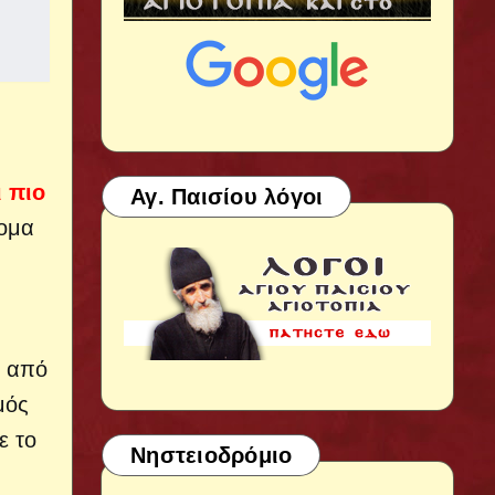
 πιο
Αγ. Παισίου λόγοι
ομα
. από
μός
ε το
Νηστειοδρόμιο