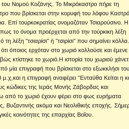
 του Νομού Κοζάνης. Το Μικρόκαστρο πήρε τη
τρο που βρίσκεται στην κορυφή του λόφου Καστρά
ρα. Επί τουρκοκρατίας ονομαζόταν Τσιαρούσινο. Η
ι πως το όνομα προέρχεται από την τούρκικη λέξη
 τη λέξη "τσιαρίσι" ή "τσιρίσι" που σημαίνει κόλλα
 ότι όποιος ερχόταν στο χωριό κολλούσε και έμενε 
βώς κτίστηκε το χωριό.Η ιστορία του χωριού χάνετ
πό μία επιγραφή που βρίσκεται στο εξωκκλήσι το
 μ.χ,και η επιγραφή αναφέρει ''Ενταύθα Κείται η 
ους κώδικες της Ιεράς Μονής Ζάβορδας και
ω από το χωριό έχουν φέρει στο φως ευρήματα
ς, Βυζαντινής ακόμα και Νεολιθικής εποχής. Σήµε
ικές κοινότητες της επαρχίας Βοΐου.