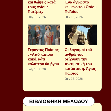
και θλίψεις κατά
Ένα άγνωστο
τους Αγίους
κείμενο του Οσίου
Πατέρες.
Παϊσίου
July 13, 2026
July 13, 2026
Γέροντας Παΐσιος
Οἱ λογισμοὶ τοῦ
: «Από κάποιο
ἀνθρώπου
κακό, κάτι
δείχνουν τὴν
καλύτερο θα βγει»
πνευματική του
κατάσταση. Ἁγιος
July 13, 2026
Παΐσιος
July 13, 2026
ΒΙΒΛΙΟΘΗΚΗ ΜΕΛΩΔΟΥ