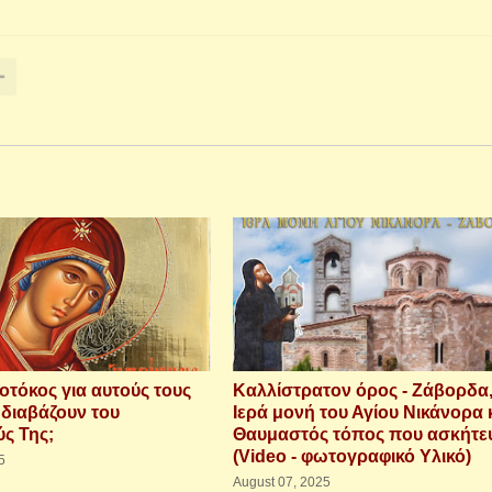
εοτόκος για αυτούς τους
Καλλίστρατον όρος - Ζάβορδα
 διαβάζουν του
Ιερά μονή του Αγίου Νικάνορα 
ύς Της;
Θαυμαστός τόπος που ασκήτε
(Video - φωτογραφικό Υλικό)
5
August 07, 2025