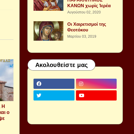
ΚΑΝΩΝ χωρὶς Ἱερέα
Αυγούστου 02, 2020
Οι Χαιρετισμοί της
Θεοτόκου
Μαρτίου 03, 2019
Ακολουθείστε μας
, Η
και ο
ψε