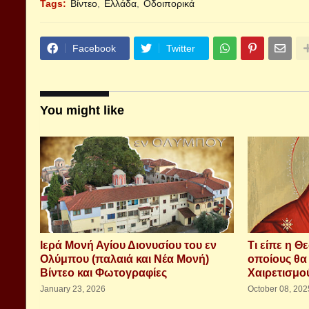
Tags:
Βίντεο
Ελλάδα
Οδοιπορικά
Facebook
Twitter
You might like
Ιερά Μονή Αγίου Διονυσίου του εν
Τι είπε η Θ
Ολύμπου (παλαιά και Νέα Μονή)
οποίους θα
Βίντεο και Φωτογραφίες
Χαιρετισμο
January 23, 2026
October 08, 202