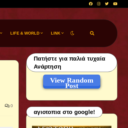
LIFE & WORLD
LINK
Πατήστε για παλιά τυχαία
Ανάρτηση
View Random
Post
0
αγιοτοπια στο google!