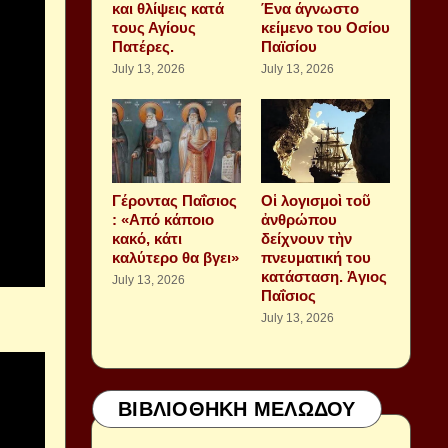
και θλίψεις κατά
Ένα άγνωστο
τους Αγίους
κείμενο του Οσίου
Πατέρες.
Παϊσίου
July 13, 2026
July 13, 2026
Γέροντας Παΐσιος
Οἱ λογισμοὶ τοῦ
: «Από κάποιο
ἀνθρώπου
κακό, κάτι
δείχνουν τὴν
καλύτερο θα βγει»
πνευματική του
κατάσταση. Ἁγιος
July 13, 2026
Παΐσιος
July 13, 2026
ΒΙΒΛΙΟΘΗΚΗ ΜΕΛΩΔΟΥ