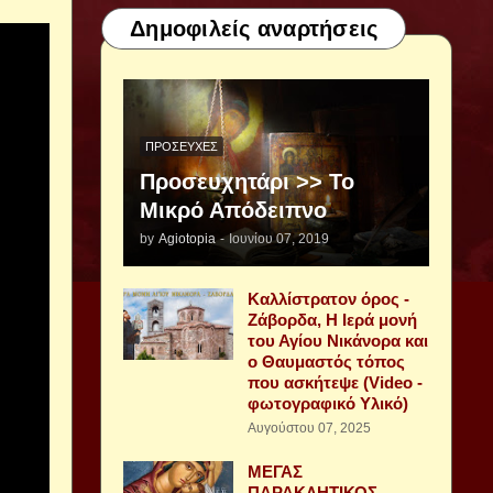
Δημοφιλείς αναρτήσεις
ΠΡΟΣΕΥΧΈΣ
Προσευχητάρι >> Το
Μικρό Απόδειπνο
by
Agiotopia
-
Ιουνίου 07, 2019
Καλλίστρατον όρος -
Ζάβορδα, Η Ιερά μονή
του Αγίου Νικάνορα και
ο Θαυμαστός τόπος
που ασκήτεψε (Video -
φωτογραφικό Υλικό)
Αυγούστου 07, 2025
ΜΕΓΑΣ
ΠΑΡΑΚΛΗΤΙΚΟΣ