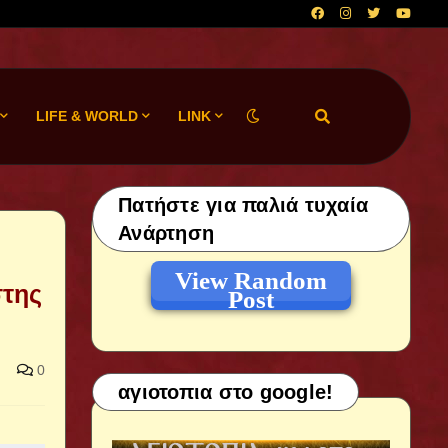
LIFE & WORLD
LINK
Πατήστε για παλιά τυχαία
Ανάρτηση
View Random
στης
Post
0
αγιοτοπια στο google!