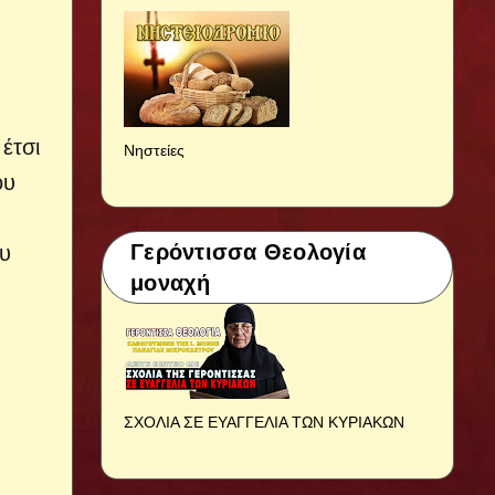
έτσι
Νηστείες
ου
Γερόντισσα Θεολογία
ου
μοναχή
ΣΧΟΛΙΑ ΣΕ ΕΥΑΓΓΕΛΙΑ ΤΩΝ ΚΥΡΙΑΚΩΝ