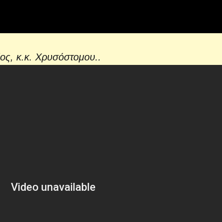
δος, κ.κ. Χρυσόστομου..