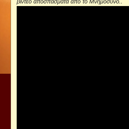
βίντεο αποσπάσματα από το Μνημόσυνο..