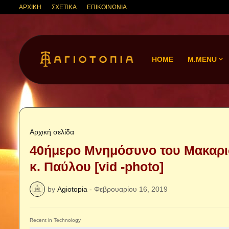
ΑΡΧΙΚΗ
ΣΧΕΤΙΚΑ
ΕΠΙΚΟΙΝΩΝΙΑ
HOME
M.MENU
Αρχική σελίδα
40ήμερο Μνημόσυνο του Μακαρισ
κ. Παύλου [vid -photo]
by
Agiotopia
-
Φεβρουαρίου 16, 2019
Recent in Technology