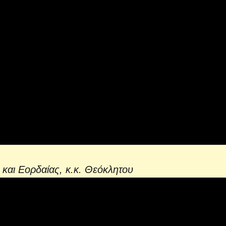
αι Εορδαίας, κ.κ. Θεόκλητου