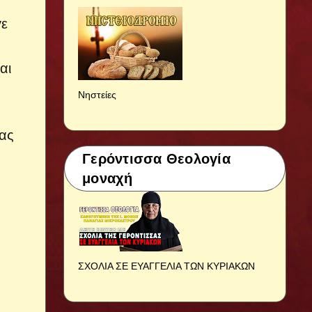
γε
αι
Νηστείες
νας
Γερόντισσα Θεολογία
μοναχή
ΣΧΟΛΙΑ ΣΕ ΕΥΑΓΓΕΛΙΑ ΤΩΝ ΚΥΡΙΑΚΩΝ