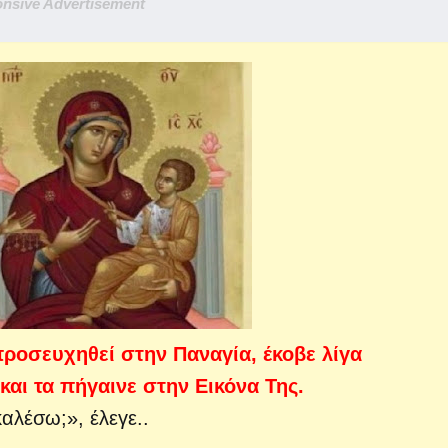
nsive Advertisement
 προσευχηθεί στην Παναγία, έκοβε λίγα
αι τα πήγαινε στην Εικόνα Της.
αλέσω;», έλεγε..