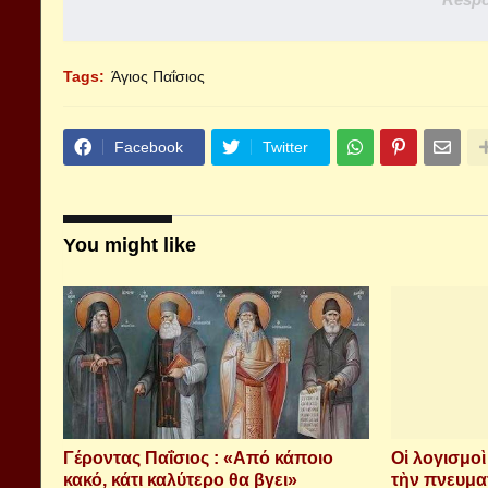
Tags:
Άγιος Παΐσιος
Facebook
Twitter
You might like
Γέροντας Παΐσιος : «Από κάποιο
Οἱ λογισμο
κακό, κάτι καλύτερο θα βγει»
τὴν πνευμα