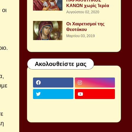
ΚΑΝΩΝ χωρὶς Ἱερέα
 οι
Αυγούστου 02, 2020
Οι Χαιρετισμοί της
Θεοτόκου
Μαρτίου 03, 2019
ιο.
Ακολουθείστε μας
α,
υμε
σε
λη