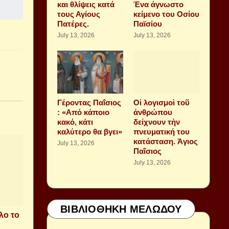
και θλίψεις κατά
Ένα άγνωστο
τους Αγίους
κείμενο του Οσίου
Πατέρες.
Παϊσίου
July 13, 2026
July 13, 2026
Γέροντας Παΐσιος
Οἱ λογισμοὶ τοῦ
: «Από κάποιο
ἀνθρώπου
κακό, κάτι
δείχνουν τὴν
καλύτερο θα βγει»
πνευματική του
κατάσταση. Ἁγιος
July 13, 2026
Παΐσιος
July 13, 2026
ΒΙΒΛΙΟΘΗΚΗ ΜΕΛΩΔΟΥ
λο το