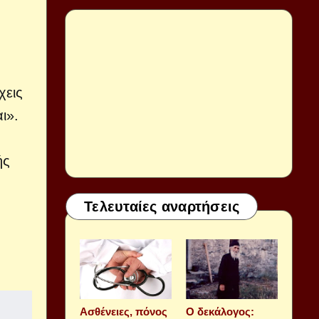
χεις
ι».
ής
Τελευταίες αναρτήσεις
Aσθένειες, πόνος
Ο δεκάλογος: