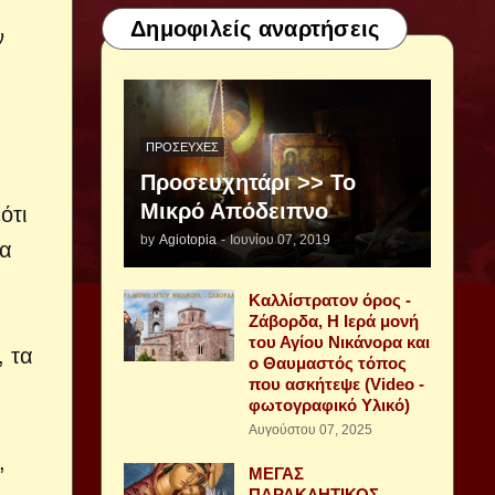
Δημοφιλείς αναρτήσεις
ν
ΠΡΟΣΕΥΧΈΣ
Προσευχητάρι >> Το
Μικρό Απόδειπνο
ότι
by
Agiotopia
-
Ιουνίου 07, 2019
τα
Καλλίστρατον όρος -
Ζάβορδα, Η Ιερά μονή
του Αγίου Νικάνορα και
, τα
ο Θαυμαστός τόπος
που ασκήτεψε (Video -
φωτογραφικό Υλικό)
Αυγούστου 07, 2025
,
ΜΕΓΑΣ
ΠΑΡΑΚΛΗΤΙΚΟΣ