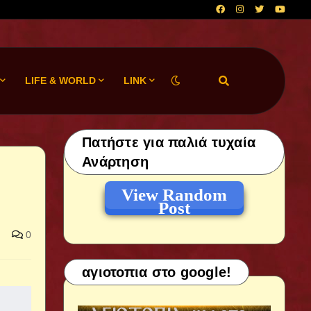
LIFE & WORLD
LINK
Πατήστε για παλιά τυχαία
Ανάρτηση
View Random
Post
0
αγιοτοπια στο google!