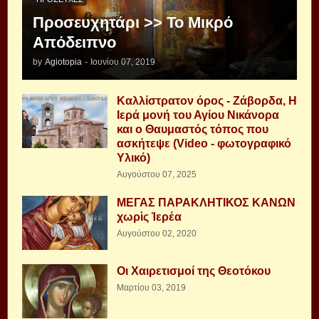
Προσευχητάρι >> Το Μικρό
Απόδειπνο
by
Agiotopia
-
Ιουνίου 07, 2019
Καλλίστρατον όρος - Ζάβορδα, Η
Ιερά μονή του Αγίου Νικάνορα
και ο Θαυμαστός τόπος που
ασκήτεψε (Video - φωτογραφικό
Υλικό)
Αυγούστου 07, 2025
ΜΕΓΑΣ ΠΑΡΑΚΛΗΤΙΚΟΣ ΚΑΝΩΝ
χωρὶς Ἱερέα
Αυγούστου 02, 2020
Οι Χαιρετισμοί της Θεοτόκου
Μαρτίου 03, 2019