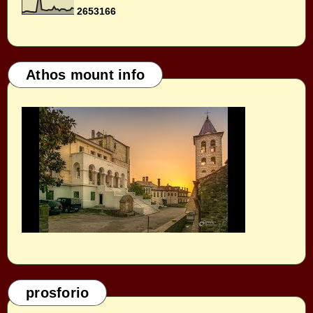
2
6
5
3
1
6
6
Athos mount info
prosforio