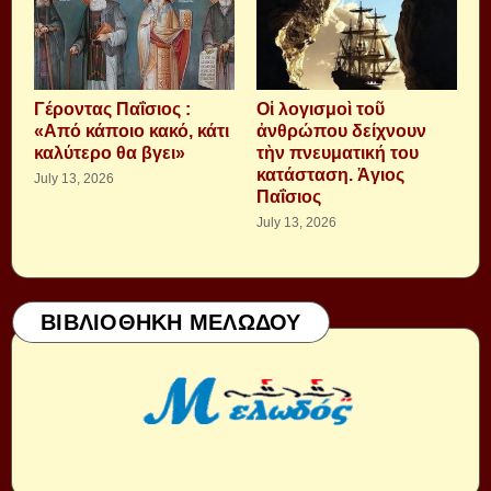
Γέροντας Παΐσιος :
Οἱ λογισμοὶ τοῦ
«Από κάποιο κακό, κάτι
ἀνθρώπου δείχνουν
καλύτερο θα βγει»
τὴν πνευματική του
κατάσταση. Ἁγιος
July 13, 2026
Παΐσιος
July 13, 2026
ΒΙΒΛΙΟΘΗΚΗ ΜΕΛΩΔΟΥ