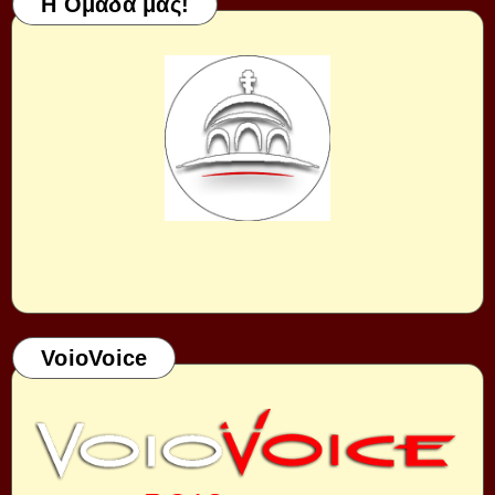
Η Ομάδα μας!
VoioVoice