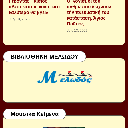
Γέροντας Παΐσιος :
Οἱ λογισμοὶ τοῦ
«Από κάποιο κακό, κάτι
ἀνθρώπου δείχνουν
καλύτερο θα βγει»
τὴν πνευματική του
κατάσταση. Ἁγιος
July 13, 2026
Παΐσιος
July 13, 2026
ΒΙΒΛΙΟΘΗΚΗ ΜΕΛΩΔΟΥ
Μουσικά Κείμενα