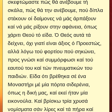
σκεφτώμαστε πώς θά ανέβουμε τή
σκάλα, πώς θά την ανέβουμε, πού δίπλα
στέκουν οί δαίμονες νά μάς άρπάξουν
καί νά μάς ρίξουν στην αφάνεια, όπως
χάριτι Θεού τό είδα. Ό Θεός αυτά τά
δείχνει, όχι γιατί είναι άξιος ό Προεστώς,
αλλά λόγω τού φορτίου πού σηκώνει,
προς γνώσι καί συμμόρφωσι καί τού
εαυτού του καί τών πνευματικών του
παιδιών. Είδα ότι βρέθηκα σέ ένα
Μοναστήρι μέ μία πόρτα σιδερένια,
όπως η δική μας, καί εκεί ήταν μία
εικονούλα. Καί βρίσκω τρία χρυσά
νομίσματα σάν λίρες καί τά πήρα καί