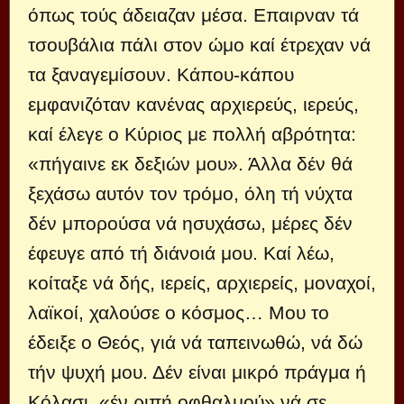
όπως τούς άδειαζαν μέσα. Επαιρναν τά
τσουβάλια πάλι στον ώμο καί έτρεχαν νά
τα ξαναγεμίσουν. Κάπου-κάπου
εμφανιζόταν κανένας αρχιερεύς, ιερεύς,
καί έλεγε ο Κύριος με πολλή αβρότητα:
«πήγαινε εκ δεξιών μου». Άλλα δέν θά
ξεχάσω αυτόν τον τρόμο, όλη τή νύχτα
δέν μπορούσα νά ησυχάσω, μέρες δέν
έφευγε από τή διάνοιά μου. Καί λέω,
κοίταξε νά δής, ιερείς, αρχιερείς, μοναχοί,
λαϊκοί, χαλούσε ο κόσμος… Μου το
έδειξε ο Θεός, γιά νά ταπεινωθώ, νά δώ
τήν ψυχή μου. Δέν είναι μικρό πράγμα ή
Κόλασι, «έν ριπή οφθαλμού» νά σε