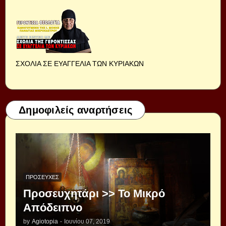
ΣΧΟΛΙΑ ΣΕ ΕΥΑΓΓΕΛΙΑ ΤΩΝ ΚΥΡΙΑΚΩΝ
Δημοφιλείς αναρτήσεις
ΠΡΟΣΕΥΧΈΣ
Προσευχητάρι >> Το Μικρό
Απόδειπνο
by
Agiotopia
-
Ιουνίου 07, 2019