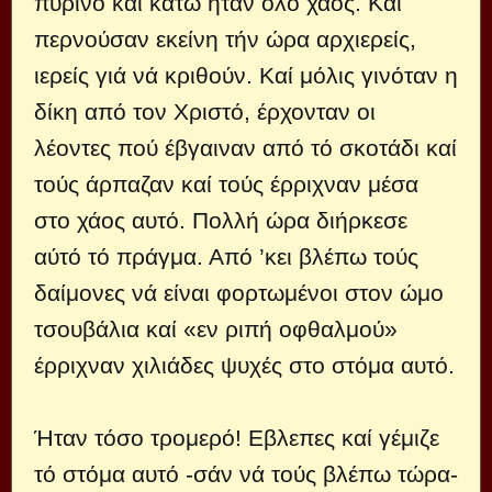
πύρινο καί κάτω ήταν όλο χάος. Καί
περνούσαν εκείνη τήν ώρα αρχιερείς,
ιερείς γιά νά κριθούν. Καί μόλις γινόταν η
δίκη από τον Χριστό, έρχονταν οι
λέοντες πού έβγαιναν από τό σκοτάδι καί
τούς άρπαζαν καί τούς έρριχναν μέσα
στο χάος αυτό. Πολλή ώρα διήρκεσε
αύτό τό πράγμα. Από ’κει βλέπω τούς
δαίμονες νά είναι φορτωμένοι στον ώμο
τσουβάλια καί «εν ριπή οφθαλμού»
έρριχναν χιλιάδες ψυχές στο στόμα αυτό.
Ήταν τόσο τρομερό! Εβλεπες καί γέμιζε
τό στόμα αυτό -σάν νά τούς βλέπω τώρα-