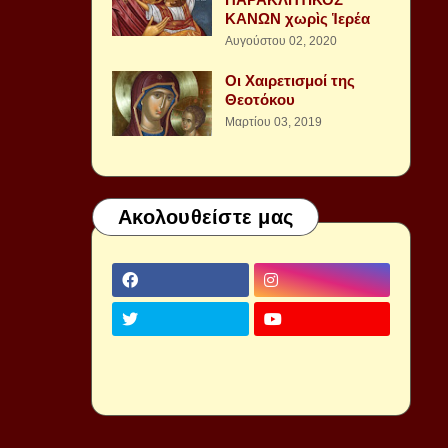
ΚΑΝΩΝ χωρὶς Ἱερέα
Αυγούστου 02, 2020
Οι Χαιρετισμοί της
Θεοτόκου
Μαρτίου 03, 2019
Ακολουθείστε μας