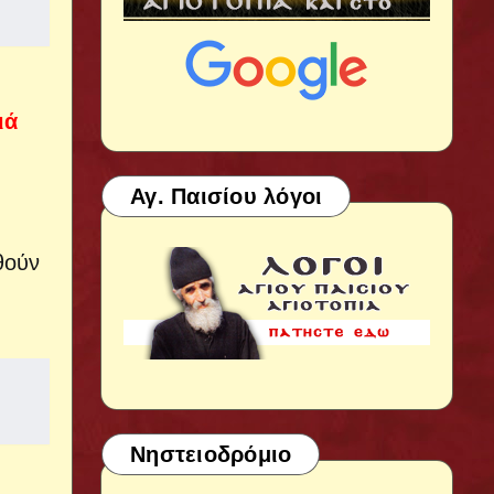
ιά
Αγ. Παισίου λόγοι
θούν
Νηστειοδρόμιο