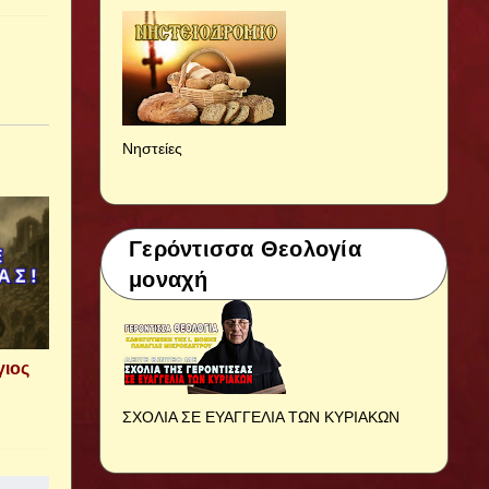
Νηστείες
Γερόντισσα Θεολογία
μοναχή
γιος
ΣΧΟΛΙΑ ΣΕ ΕΥΑΓΓΕΛΙΑ ΤΩΝ ΚΥΡΙΑΚΩΝ