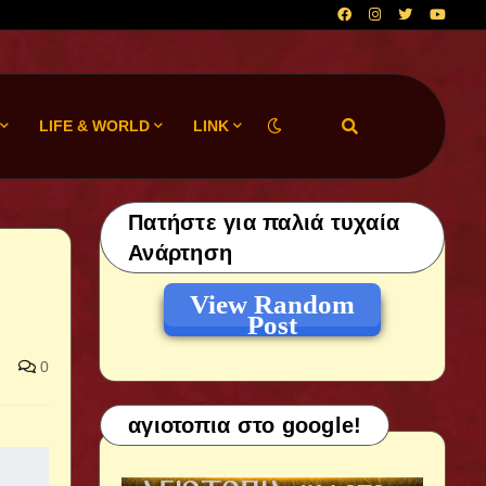
LIFE & WORLD
LINK
Πατήστε για παλιά τυχαία
Ανάρτηση
View Random
Post
0
αγιοτοπια στο google!