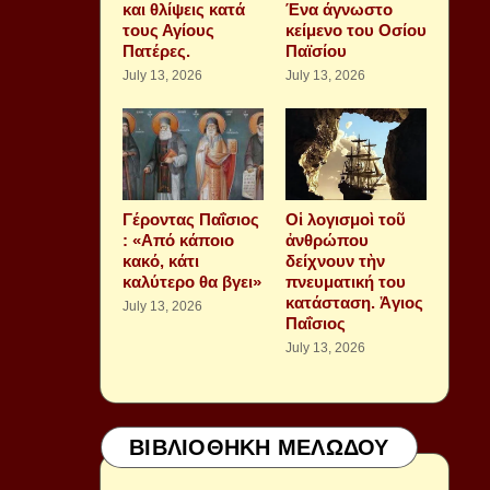
και θλίψεις κατά
Ένα άγνωστο
τους Αγίους
κείμενο του Οσίου
Πατέρες.
Παϊσίου
July 13, 2026
July 13, 2026
Γέροντας Παΐσιος
Οἱ λογισμοὶ τοῦ
: «Από κάποιο
ἀνθρώπου
κακό, κάτι
δείχνουν τὴν
καλύτερο θα βγει»
πνευματική του
κατάσταση. Ἁγιος
July 13, 2026
Παΐσιος
July 13, 2026
ΒΙΒΛΙΟΘΗΚΗ ΜΕΛΩΔΟΥ