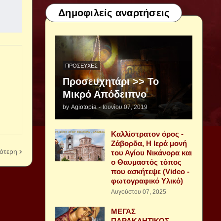
Δημοφιλείς αναρτήσεις
ΠΡΟΣΕΥΧΈΣ
Προσευχητάρι >> Το
Μικρό Απόδειπνο
by
Agiotopia
-
Ιουνίου 07, 2019
Καλλίστρατον όρος -
Ζάβορδα, Η Ιερά μονή
ότερη
του Αγίου Νικάνορα και
ο Θαυμαστός τόπος
που ασκήτεψε (Video -
φωτογραφικό Υλικό)
Αυγούστου 07, 2025
ΜΕΓΑΣ
ΠΑΡΑΚΛΗΤΙΚΟΣ