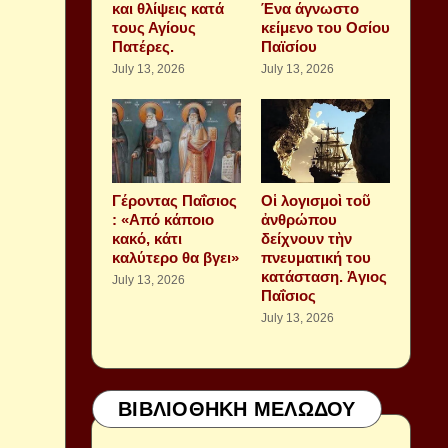
και θλίψεις κατά
Ένα άγνωστο
τους Αγίους
κείμενο του Οσίου
Πατέρες.
Παϊσίου
July 13, 2026
July 13, 2026
Γέροντας Παΐσιος
Οἱ λογισμοὶ τοῦ
: «Από κάποιο
ἀνθρώπου
κακό, κάτι
δείχνουν τὴν
καλύτερο θα βγει»
πνευματική του
κατάσταση. Ἁγιος
July 13, 2026
Παΐσιος
July 13, 2026
ΒΙΒΛΙΟΘΗΚΗ ΜΕΛΩΔΟΥ