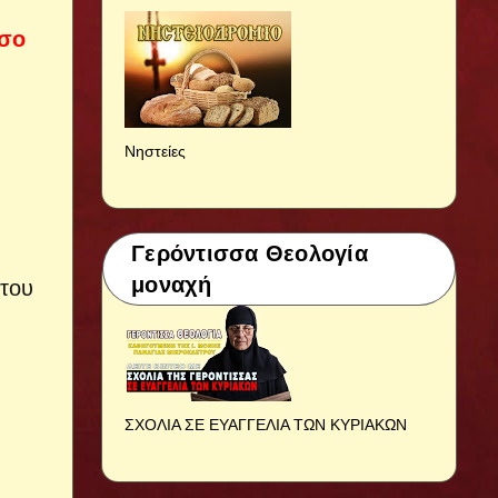
όσο
Νηστείες
Γερόντισσα Θεολογία
μοναχή
 του
ΣΧΟΛΙΑ ΣΕ ΕΥΑΓΓΕΛΙΑ ΤΩΝ ΚΥΡΙΑΚΩΝ