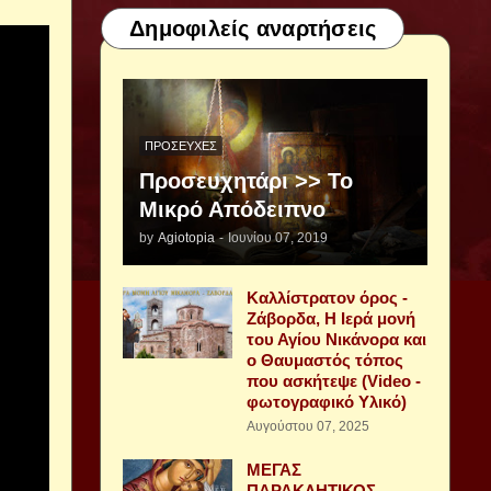
Δημοφιλείς αναρτήσεις
ΠΡΟΣΕΥΧΈΣ
Προσευχητάρι >> Το
Μικρό Απόδειπνο
by
Agiotopia
-
Ιουνίου 07, 2019
Καλλίστρατον όρος -
Ζάβορδα, Η Ιερά μονή
του Αγίου Νικάνορα και
ο Θαυμαστός τόπος
που ασκήτεψε (Video -
φωτογραφικό Υλικό)
Αυγούστου 07, 2025
ΜΕΓΑΣ
ΠΑΡΑΚΛΗΤΙΚΟΣ