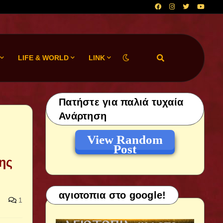
LIFE & WORLD
LINK
Πατήστε για παλιά τυχαία
Ανάρτηση
View Random
Post
ης
αγιοτοπια στο google!
1