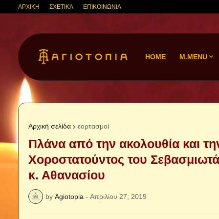
ΑΡΧΙΚΗ
ΣΧΕΤΙΚΑ
ΕΠΙΚΟΙΝΩΝΙΑ
HOME
M.MENU
Αρχική σελίδα
εορτασμοί
Πλάνα από την ακολουθία και τη
Χοροστατούντος του Σεβασμιωτά
κ. Αθανασίου
by
Agiotopia
-
Απριλίου 27, 2019