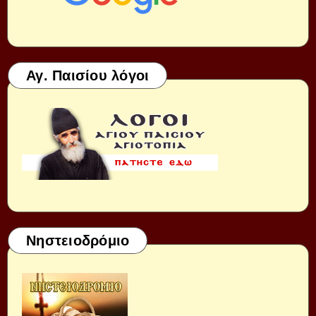
Αγ. Παισίου λόγοι
Νηστειοδρόμιο