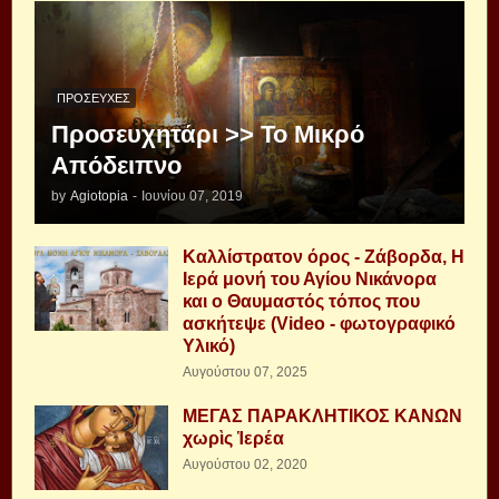
ΠΡΟΣΕΥΧΈΣ
Προσευχητάρι >> Το Μικρό
Απόδειπνο
by
Agiotopia
-
Ιουνίου 07, 2019
Καλλίστρατον όρος - Ζάβορδα, Η
Ιερά μονή του Αγίου Νικάνορα
και ο Θαυμαστός τόπος που
ασκήτεψε (Video - φωτογραφικό
Υλικό)
Αυγούστου 07, 2025
ΜΕΓΑΣ ΠΑΡΑΚΛΗΤΙΚΟΣ ΚΑΝΩΝ
χωρὶς Ἱερέα
Αυγούστου 02, 2020