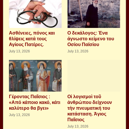
Aσθένειες, πόνος και
Ο δεκάλογος: Ένα
θλίψεις κατά τους
άγνωστο κείμενο του
Αγίους Πατέρες.
Οσίου Παϊσίου
July 13, 2026
July 13, 2026
Γέροντας Παΐσιος :
Οἱ λογισμοὶ τοῦ
«Από κάποιο κακό, κάτι
ἀνθρώπου δείχνουν
καλύτερο θα βγει»
τὴν πνευματική του
κατάσταση. Ἁγιος
July 13, 2026
Παΐσιος
July 13, 2026