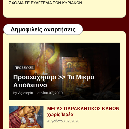
ΣΧΟΛΙΑ ΣΕ ΕΥΑΓΓΕΛΙΑ ΤΩΝ ΚΥΡΙΑΚΩΝ
Δημοφιλείς αναρτήσεις
ΠΡΟΣΕΥΧΈΣ
Προσευχητάρι >> Το Μικρό
Απόδειπνο
by
Agiotopia
-
Ιουνίου 07, 2019
ΜΕΓΑΣ ΠΑΡΑΚΛΗΤΙΚΟΣ ΚΑΝΩΝ
χωρὶς Ἱερέα
Αυγούστου 02, 2020