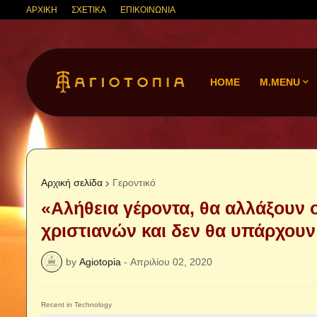
ΑΡΧΙΚΗ
ΣΧΕΤΙΚΑ
ΕΠΙΚΟΙΝΩΝΙΑ
HOME
M.MENU
Αρχική σελίδα
Γεροντικό
«Αλήθεια γέροντα, θα αλλάξουν ο
χριστιανών και δεν θα υπάρχουν 
by
Agiotopia
-
Απριλίου 02, 2020
Recent in Technology