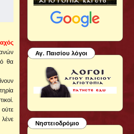
ναχός
ιανών
Αγ. Παισίου λόγοι
ρό θα
ίνουν
τηρία
ικοί.
 ούτε
 λένε
Νηστειοδρόμιο