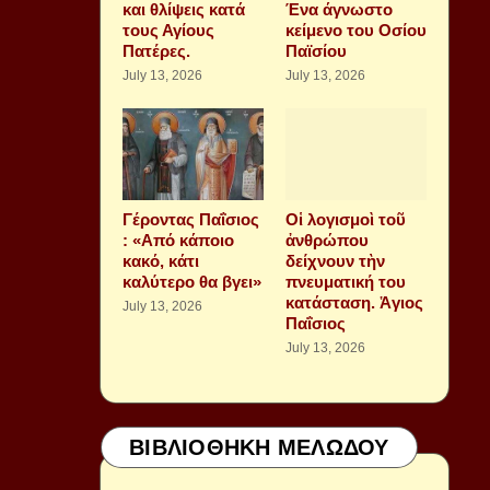
και θλίψεις κατά
Ένα άγνωστο
τους Αγίους
κείμενο του Οσίου
Πατέρες.
Παϊσίου
July 13, 2026
July 13, 2026
Γέροντας Παΐσιος
Οἱ λογισμοὶ τοῦ
: «Από κάποιο
ἀνθρώπου
κακό, κάτι
δείχνουν τὴν
καλύτερο θα βγει»
πνευματική του
κατάσταση. Ἁγιος
July 13, 2026
Παΐσιος
July 13, 2026
ΒΙΒΛΙΟΘΗΚΗ ΜΕΛΩΔΟΥ