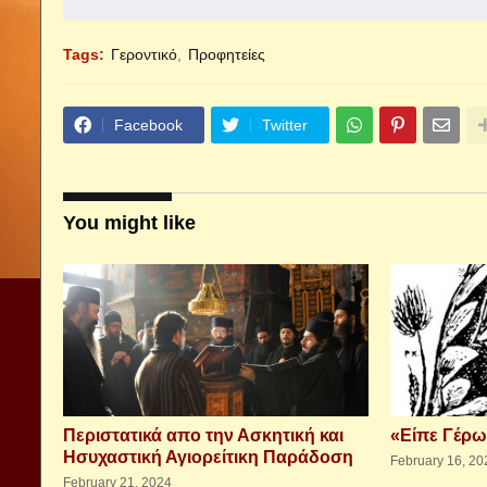
Tags:
Γεροντικό
Προφητείες
Facebook
Twitter
You might like
Περιστατικά απο την Ασκητική και
«Είπε Γέρω
Ησυχαστική Αγιορείτικη Παράδοση
February 16, 20
February 21, 2024