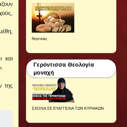
άζουν
χούς,
μέθη,
Νηστείες
ι και
Γερόντισσα Θεολογία
».
μοναχή
ν της
ΣΧΟΛΙΑ ΣΕ ΕΥΑΓΓΕΛΙΑ ΤΩΝ ΚΥΡΙΑΚΩΝ