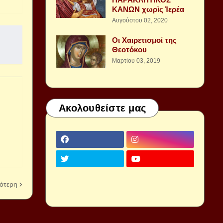
ΚΑΝΩΝ χωρὶς Ἱερέα
Αυγούστου 02, 2020
Οι Χαιρετισμοί της
Θεοτόκου
Μαρτίου 03, 2019
Ακολουθείστε μας
ότερη