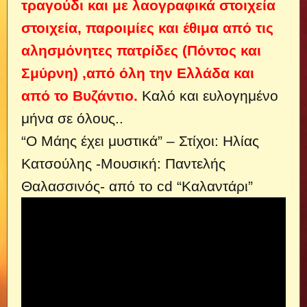
τραγούδι και με λαογραφικά στοιχεία
στοιχεία, παροιμίες και έθιμα από τις
αλησμόνητες πατρίδες (Πόντος και
Σμύρνη) ,από όλη την Ελλάδα και
από το Βυζάντιο.
Καλό και ευλογημένο
μήνα σε όλους..
“Ο Μάης έχει μυστικά” – Στίχοι: Ηλίας
Κατσούλης -Μουσική: Παντελής
Θαλασσινός- από το cd “Καλαντάρι”