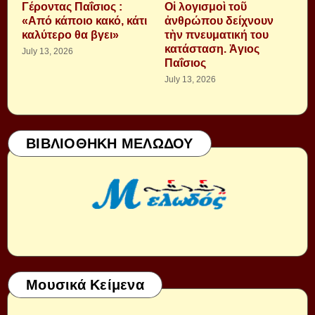
Γέροντας Παΐσιος :
Οἱ λογισμοὶ τοῦ
«Από κάποιο κακό, κάτι
ἀνθρώπου δείχνουν
καλύτερο θα βγει»
τὴν πνευματική του
κατάσταση. Ἁγιος
July 13, 2026
Παΐσιος
July 13, 2026
ΒΙΒΛΙΟΘΗΚΗ ΜΕΛΩΔΟΥ
Μουσικά Κείμενα