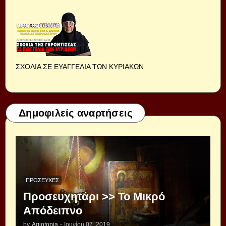
ΣΧΟΛΙΑ ΣΕ ΕΥΑΓΓΕΛΙΑ ΤΩΝ ΚΥΡΙΑΚΩΝ
Δημοφιλείς αναρτήσεις
ΠΡΟΣΕΥΧΈΣ
Προσευχητάρι >> Το Μικρό
Απόδειπνο
by
Agiotopia
-
Ιουνίου 07, 2019