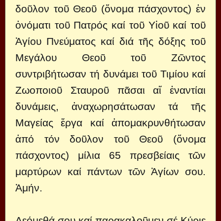
δοῦλον τοῦ Θεοῦ (ὄνομα πάσχοντος) ἐν
ὀνόματι τοῦ Πατρός καί τοῦ Υἱοῦ καί τοῦ
Ἁγίου Πνεύματος καί διά τῆς δόξης τοῦ
Μεγάλου Θεοῦ τοῦ Ζῶντος
συντριβήτωσαν τή δυνάμει τοῦ Τιμίου καί
Ζωοποιοῦ Σταυροῦ πᾶσαι αἵ ἐναντίαι
δυνάμεις, ἀναχωρησάτωσαν τά τῆς
Μαγείας ἔργα καί ἀπομακρυνθήτωσαν
ἀπό τόν δοῦλον τοῦ Θεοῦ (ὄνομα
πάσχοντος) μίλια 65 πρεσβείαις τῶν
μαρτύρων καί πάντων τῶν Ἁγίων σου.
Ἀμήν.
Δεόμεθά σου καί παρακαλοῦμεν σέ Κύριε