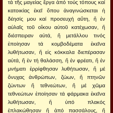
τά τῆς μαγείας ἔργα ἀπό τούς τόπους καί
κατοικίας ἐκεῖ ὅπου ἀναγινώσκεται ἡ
δέησίς μου καί προσευχή αὔτη, ἤ ἐν
αὐλαῖς τοῦ οἴκου αὐτοῦ κατέχωσαν, ἤ
διέσπειραν αὐτά, ἤ μετάλλου τινός
ἐποίησαν τά κομβοδέματα ἐκεῖνα
λυθήτωσαν, ἤ εἰς κόκκαλα διεπέρασαν
αὐτά, ἤ ἐν τή θαλάσση, ἤ ἐν φρέατι, ἤ ἐν
μνήματι ἐρρίφθησαν λυθήτωσαν, ἤ μέ
ὄνυχας ἀνθρώπων, ζώων, ἤ πτηνῶν
ζώντων ἤ τεθνεώτων, ἤ μέ χῶμα
τεθνεώτων ἐποίησαν τά φάρμακα ἐκεῖνα
λυθήτωσαν, ἤ ὑπό πλακός
ἐπλακώθησαν ἤ ἀπό πασσάλους, ἤ