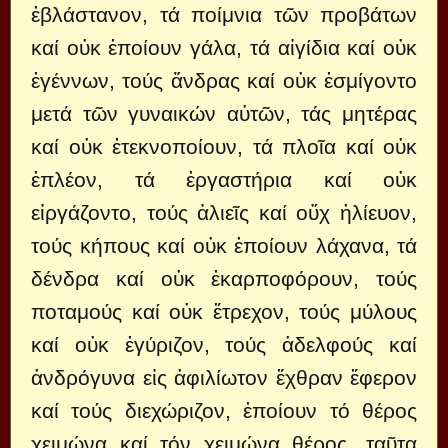
ἐβλάστανον, τά ποίμνια τῶν προβάτων
καί οὐκ ἐποίουν γάλα, τά αἰγίδια καί οὐκ
ἐγέννων, τούς ἄνδρας καί οὐκ ἐσμίγοντο
μετά τῶν γυναικών αὐτῶν, τάς μητέρας
καί οὐκ ἐτεκνοποίουν, τά πλοῖα καί οὐκ
ἐπλέον, τά ἐργαστήρια καί οὐκ
εἰργάζοντο, τούς ἁλιεῖς καί οὔχ ἠλίευον,
τούς κήπους καί οὐκ ἐποίουν λάχανα, τά
δένδρα καί οὐκ ἐκαρποφόρουν, τούς
ποταμούς καί οὐκ ἔτρεχον, τούς μύλους
καί οὐκ ἐγύριζον, τούς ἀδελφούς καί
ἀνδρόγυνα εἰς ἀφιλίωτον ἔχθραν ἔφερον
καί τούς διεχώριζον, ἐποίουν τό θέρος
χειμώνα καί τόν χειμώνα θέρος, ταῦτα