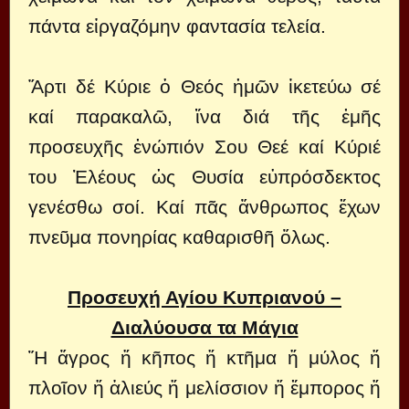
πάντα εἰργαζόμην φαντασία τελεία.
Ἄρτι δέ Κύριε ὁ Θεός ἠμῶν ἱκετεύω σέ
καί παρακαλῶ, ἴνα διά τῆς ἐμῆς
προσευχῆς ἐνώπιόν Σου Θεέ καί Κύριέ
του Ἐλέους ὡς Θυσία εὐπρόσδεκτος
γενέσθω σοί. Καί πᾶς ἄνθρωπος ἔχων
πνεῦμα πονηρίας καθαρισθῆ ὅλως.
Προσευχή Αγίου Κυπριανού –
Διαλύουσα τα Μάγια
Ἤ ἄγρος ἤ κῆπος ἤ κτῆμα ἤ μύλος ἤ
πλοῖον ἤ ἁλιεύς ἤ μελίσσιον ἤ ἔμπορος ἤ