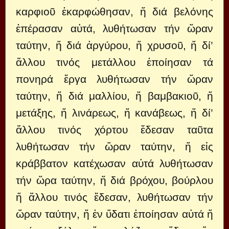
καρφιοῦ ἐκαρφώθησαν, ἤ διά βελόνης
ἐπέρασαν αὐτά, λυθήτωσαν τήν ὥραν
ταύτην, ἤ διά ἀργύρου, ἤ χρυσοῦ, ἤ δί’
ἄλλου τινός μετάλλου ἐποίησαν τά
πονηρά ἔργα λυθήτωσαν τήν ὥραν
ταύτην, ἤ διά μαλλίου, ἤ βαμβακιοῦ, ἤ
μετάξης, ἤ λινάρεως, ἤ κανάβεως, ἤ δί’
ἄλλου τινός χόρτου ἔδεσαν ταῦτα
λυθήτωσαν τήν ὥραν ταύτην, ἤ εἰς
κράββατον κατέχωσαν αὐτά λυθήτωσαν
τήν ὥρα ταύτην, ἤ διά βρόχου, βούρλου
ἤ ἄλλου τινός ἔδεσαν, λυθήτωσαν τήν
ὥραν ταύτην, ἤ ἐν ὕδατι ἐποίησαν αὐτά ἤ