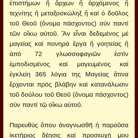
ἐπιστήμων ἤ ἄρχων ἤ ἀρχόμενος ἤ
τεχνίτης ἤ μεταξοσκώληξ ἤ καί ὁ δοῦλος
τοῦ Θεοῦ (ὄνομα πάσχοντος) σύν παντί
τῶν οἴκω αὐτοῦ. Ἄν εἶναι δεδεμένος μέ
μαγείας καί πονηρά ἔργα ἤ γοητείας ἤ
ἀπό 72 γλωσσοφαγιῶν ἐστίν
ἐμποδισμένος καί μαγευμένος καί
ἐγκλείη 365 λόγια της Μαγείας ἄτινα
ἔρχονται πρός βλάβην καί κατανάλωσιν
τοῦ δούλου τοῦ Θεοῦ (ὄνομα πάσχοντος)
σύν παντί τῷ οἴκω αὐτοῦ.
Παρευθύς ὅπου ἀναγνωσθῆ ἡ παροῦσα
ἰκετήριος δέησις καί προσευχή μου