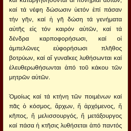
καί τά νέφη δώσωσιν ὑετόν ἐπί πάσαν
τήν γῆν, καί ἡ γῆ δώση τά γενήματα
αὐτῆς εἰς τόν καιρόν αὐτῶν, καί τά
δένδρα καρποφορήσωσι, καί οἱ
ἀμπελῶνες εὐφορήσωσι πλῆθος
βοτρύων, καί αἵ γυναῖκες λυθήσωνται καί
ἐλευθερωθήσωνται ἀπό τοῦ κάκου τῶν
μητρῶν αὐτῶν.
Ὁμοίως καί τά κτήνη τῶν ποιμένων καί
πᾶς ὁ κόσμος, ἄρχων, ἤ ἀρχόμενος, ἤ
κῆπος, ἤ μελισσουργός, ἤ μετάξουργος
καί πάσα ἡ κτῆσις λυθήσεται ἀπό παντός