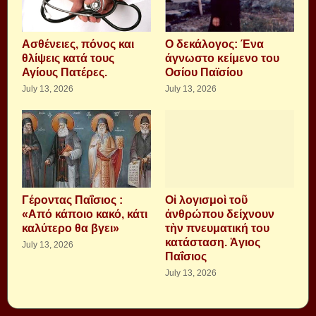
Aσθένειες, πόνος και
Ο δεκάλογος: Ένα
θλίψεις κατά τους
άγνωστο κείμενο του
Αγίους Πατέρες.
Οσίου Παϊσίου
July 13, 2026
July 13, 2026
Γέροντας Παΐσιος :
Οἱ λογισμοὶ τοῦ
«Από κάποιο κακό, κάτι
ἀνθρώπου δείχνουν
καλύτερο θα βγει»
τὴν πνευματική του
κατάσταση. Ἁγιος
July 13, 2026
Παΐσιος
July 13, 2026