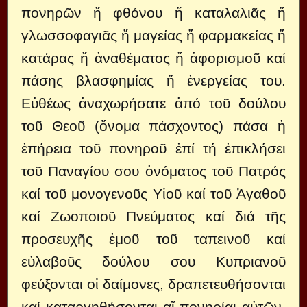
πονηρῶν ἤ φθόνου ἤ καταλαλιᾶς ἤ
γλωσσοφαγιᾶς ἤ μαγείας ἤ φαρμακείας ἤ
κατάρας ἤ ἀναθέματος ἤ ἀφορισμοῦ καί
πάσης βλασφημίας ἤ ἐνεργείας του.
Εὐθέως ἀναχωρήσατε ἀπό τοῦ δούλου
τοῦ Θεοῦ (ὄνομα πάσχοντος) πάσα ἡ
ἐπήρεια τοῦ πονηροῦ ἐπί τή ἐπικλήσει
τοῦ Παναγίου σου ὀνόματος τοῦ Πατρός
καί τοῦ μονογενοῦς Υἱοῦ καί τοῦ Ἀγαθοῦ
καί Ζωοποιοῦ Πνεύματος καί διά τῆς
προσευχῆς ἐμοῦ τοῦ ταπεινοῦ καί
εὐλαβοῦς δούλου σου Κυπριανοῦ
φεύξονται οἱ δαίμονες, δραπετευθήσονται
καί καταργηθήσονται αἵ πονηρίαι αὐτῶν,