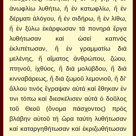
ἀνωφλίω λυθήτω, ἤ ἐν κατωφλίω, ἤ ἐν
δέρματι ἀλόγου, ἤ ἐν σιδήρω, ἤ ἐν λίθω,
ἤ ἐν ξύλω ἐκάρφωσαν τά πονηρά ἔργα
λυθήτωσαν καί ὡσεί καπνός
ἐκλιπέτωσαν, ἤ ἐν γραμματίω διά
μελένης, ἤ αἵματος ἀνθρώπου, ζώου,
πτηνοῦ, ἰχθύος, ἤ διά μολύβδου, ἤ διά
κινναβάρεως, ἤ διά ζωμοῦ λεμονιοῦ, ἤ δί’
ἄλλου τινός ἔγραψαν αὐτά καί ἔθηκαν ἐν
τινι τόπω καί διεσκέλισεν αὐτά ὁ δοῦλος
τοῦ Θεοῦ (ὄνομα πάσχοντος) πρός
βλάβην αὐτοῦ τή ὥρα ταύτη λυθήτωσαν
καί καταργηθήτωσαν καί ἐκριζωθήτωσαν