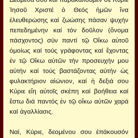
Ἰησοῦ Χριστέ ὁ Θεός ἠμῶν ἴνα
ἐλευθερώσης καί ζωώσης πάσαν ψυχήν
πεπεδημένην καί τόν δοῦλον (ὄνομα
πάσχοντος) σύν παντί τῷ Οἴκω αὐτοῦ
ὁμοίως καί τούς γράφοντας καί ἔχοντας
ἐν τῷ Οἴκω αὐτῶν τήν προσευχήν μου
αὐτήν καί τούς βαστάζοντας αὐτήν ὡς
φυλακτήριον αἰώνιον, καί ἡ δεξιά σου
Κύριε εἴη αὐτοῖς σκέπη καί βοήθεια καί
ἔστω διά παντός ἐν τῷ οἴκω αὐτῶν χαρά
καί ἀγαλλίασις.
Ναί, Κύριε, δεομένου σου ἐπάκουσόν