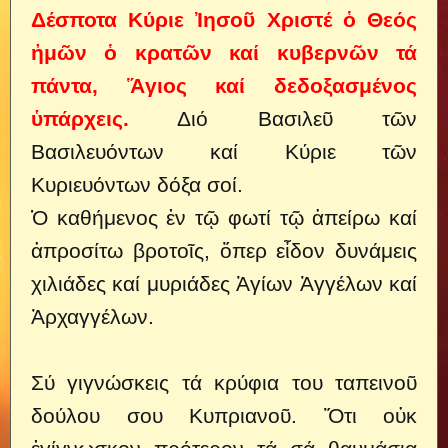
Δέσποτα Κύριε Ἰησοῦ Χριστέ ὁ Θεός
ἠμῶν ὁ κρατῶν καί κυβερνῶν τά
πάντα, Ἅγιος καί δεδοξασμένος
ὑπάρχεις.
Διό Βασιλεῦ τῶν
Βασιλευόντων καί Κύριε τῶν
Κυριευόντων δόξα σοί.
Ὁ καθήμενος ἐν τῷ φωτί τῷ ἀπείρω καί
ἀπροσίτω βροτοῖς, ὅπερ εἶδον δυνάμεις
χιλιάδες καί μυριάδες Ἁγίων Ἀγγέλων καί
Ἀρχαγγέλων.
Σύ γιγνώσκεις τά κρύφια του ταπεινοῦ
δούλου σου Κυπριανοῦ. Ὅτι οὐκ