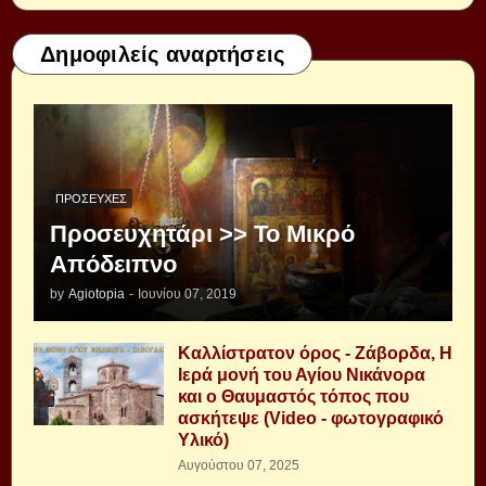
Δημοφιλείς αναρτήσεις
ΠΡΟΣΕΥΧΈΣ
Προσευχητάρι >> Το Μικρό
Απόδειπνο
by
Agiotopia
-
Ιουνίου 07, 2019
Καλλίστρατον όρος - Ζάβορδα, Η
Ιερά μονή του Αγίου Νικάνορα
και ο Θαυμαστός τόπος που
ασκήτεψε (Video - φωτογραφικό
Υλικό)
Αυγούστου 07, 2025