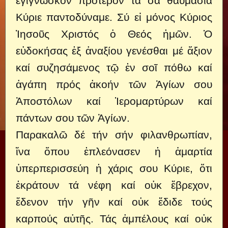
ἐγίγνωσκον πρότερoν τά σά θαυμάσια
Κύριε παντοδύναμε. Σύ εἰ μόνος Κύριος
Ἰησοῦς Χριστός ὁ Θεός ἠμῶν. Ὁ
εὐδοκήσας ἐξ ἀναξίου γενέσθαι μέ ἄξιον
καί συζησάμενος τῷ ἐν σοῖ πόθω καί
ἀγάπη πρός ἀκοήν τῶν Ἁγίων σου
Ἀποστόλων καί Ἱερομαρτύρων καί
πάντων σου τῶν Ἁγίων.
Παρακαλῶ δέ τήν σήν φιλανθρωπίαν,
ἴνα ὅπου ἐπλεόνασεν ἡ ἁμαρτία
ὑπερπερισσεύη ἡ χάρις σου Κύριε, ὅτι
ἐκράτουν τά νέφη καί οὐκ ἔβρεχον,
ἔδενον τήν γῆν καί οὐκ ἔδιδε τούς
καρπούς αὐτῆς. Τάς ἀμπέλους καί οὐκ