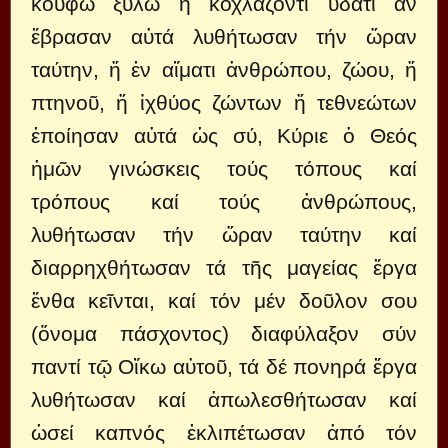
κούφω ξύλω ἤ κοχλάζοντι ὕδατι ἄν
ἔβρασαν αὐτά λυθήτωσαν τήν ὥραν
ταύτην, ἤ ἐν αἵματι ἀνθρώπου, ζώου, ἤ
πτηνοῦ, ἤ ἰχθύος ζώντων ἤ τεθνεώτων
ἐποίησαν αὐτά ὡς σύ, Κύριε ὁ Θεός
ἠμῶν γινώσκεις τούς τόπους καί
τρόπους καί τούς ἀνθρώπους,
λυθήτωσαν τήν ὥραν ταύτην καί
διαρρηχθήτωσαν τά τῆς μαγείας ἔργα
ἔνθα κεῖνται, καί τόν μέν δοῦλον σου
(ὄνομα πάσχοντος) διαφύλαξον σύν
παντί τῷ Οἴκω αὐτοῦ, τά δέ πονηρά ἔργα
λυθήτωσαν καί ἀπωλεσθήτωσαν καί
ὡσεί καπνός ἐκλιπέτωσαν ἀπό τόν