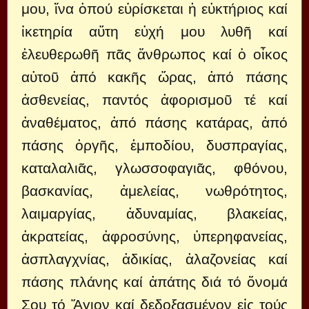
μου, ἴνα ὁπού εὑρίσκεται ἡ εὐκτήριος καί
ἰκετηρία αὔτη εὐχή μου λυθῆ καί
ἐλευθερωθῆ πᾶς ἄνθρωπος καί ὁ οἶκος
αὐτοῦ ἀπό κακῆς ὥρας, ἀπό πάσης
ἀσθενείας, παντός ἀφορισμοῦ τέ καί
ἀναθέματος, ἀπό πάσης κατάρας, ἀπό
πάσης ὀργῆς, ἐμποδίου, δυσπραγίας,
καταλαλιᾶς, γλωσσοφαγιᾶς, φθόνου,
βασκανίας, ἀμελείας, νωθρότητος,
λαιμαργίας, ἀδυναμίας, βλακείας,
ἀκρατείας, ἀφροσύνης, ὑπερηφανείας,
ἀσπλαγχνίας, ἀδικίας, ἀλαζονείας καί
πάσης πλάνης καί ἀπάτης διά τό ὄνομά
Σου τό Ἅγιον καί δεδοξασμένον εἰς τούς