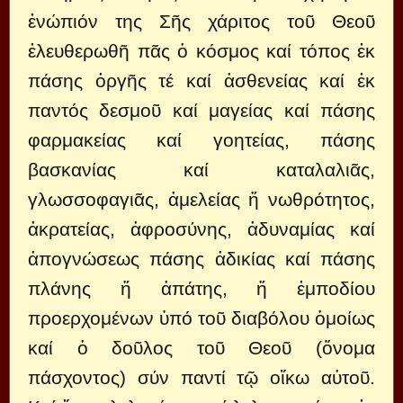
ἐνώπιόν της Σῆς χάριτος τοῦ Θεοῦ
ἐλευθερωθῆ πᾶς ὁ κόσμος καί τόπος ἐκ
πάσης ὀργῆς τέ καί ἀσθενείας καί ἐκ
παντός δεσμοῦ καί μαγείας καί πάσης
φαρμακείας καί γοητείας, πάσης
βασκανίας καί καταλαλιᾶς,
γλωσσοφαγιᾶς, ἀμελείας ἤ νωθρότητος,
ἀκρατείας, ἀφροσύνης, ἀδυναμίας καί
ἀπογνώσεως πάσης ἀδικίας καί πάσης
πλάνης ἤ ἀπάτης, ἤ ἐμποδίου
προερχομένων ὑπό τοῦ διαβόλου ὁμοίως
καί ὁ δοῦλος τοῦ Θεοῦ (ὄνομα
πάσχοντος) σύν παντί τῷ οἴκω αὐτοῦ.