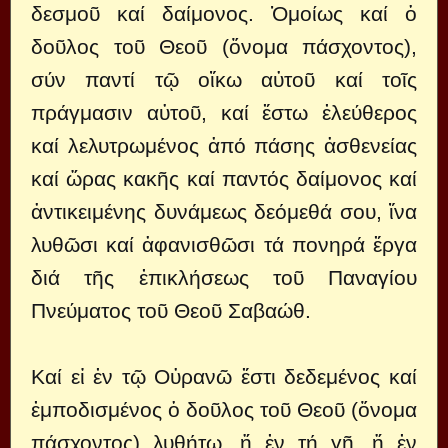
δεσμοῦ καί δαίμονος. Ὁμοίως καί ὁ
δοῦλος τοῦ Θεοῦ (ὄνομα πάσχοντος),
σύν παντί τῷ οἴκω αὐτοῦ καί τοῖς
πράγμασιν αὐτοῦ, καί ἔστω ἐλεύθερος
καί λελυτρωμένος ἀπό πάσης ἀσθενείας
καί ὥρας κακῆς καί παντός δαίμονος καί
ἀντικειμένης δυνάμεως δεόμεθά σου, ἴνα
λυθῶσι καί ἀφανισθῶσι τά πονηρά ἔργα
διά τῆς ἐπικλήσεως τοῦ Παναγίου
Πνεύματος τοῦ Θεοῦ Σαβαώθ.
Καί εἰ ἐν τῷ Οὐρανῶ ἔστι δεδεμένος καί
ἐμποδισμένος ὁ δοῦλος τοῦ Θεοῦ (ὄνομα
πάσχοντος) λυθήτω, ἤ ἐν τή γῆ, ἤ ἐν