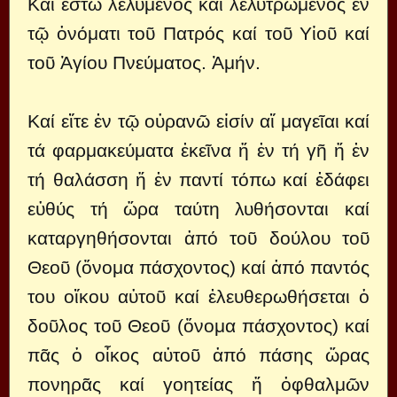
Καί ἔστω λελυμένος καί λελυτρωμένος ἐν
τῷ ὀνόματι τοῦ Πατρός καί τοῦ Υἱοῦ καί
τοῦ Ἁγίου Πνεύματος. Ἀμήν.
Καί εἴτε ἐν τῷ οὐρανῶ εἰσίν αἵ μαγεῖαι καί
τά φαρμακεύματα ἐκεῖνα ἤ ἐν τή γῆ ἤ ἐν
τή θαλάσση ἤ ἐν παντί τόπω καί ἐδάφει
εὐθύς τή ὥρα ταύτη λυθήσονται καί
καταργηθήσονται ἀπό τοῦ δούλου τοῦ
Θεοῦ (ὄνομα πάσχοντος) καί ἀπό παντός
του οἴκου αὐτοῦ καί ἐλευθερωθήσεται ὁ
δοῦλος τοῦ Θεοῦ (ὄνομα πάσχοντος) καί
πᾶς ὁ οἶκος αὐτοῦ ἀπό πάσης ὥρας
πονηρᾶς καί γοητείας ἤ ὀφθαλμῶν