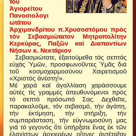
τοῦ
Ἁγιορείτου
Πανοσιολογι
ωτάτου
Ἀρχιμανδρίτου π.Χρυσοστόμου πρός
τόν Σεβασμιώτατον Μητροπολίτην
Κερκύρας, Παξῶν καί Διαποντίων
Νήσων κ. Νεκτάριον
Σεβασμιώτατε, ἐξαιτούμεθα τάς σεπτάς
εὐχάς Ὑμῶν, προσφωνοῦντες Ὑμᾶς διά
τοῦ κοσμοχαρμοσύνου Χαιρετισμοῦ
«Χριστός ἀνέστη!».
Μέ χαρά καί ἀγαλλίαση χαράσσουμε
αὐτές τίς γραμμές ἀπευθυνόμενοι πρός
τό σεπτό πρόσωπό Σας. Δεχθεῖτε,
παρακαλοῦμε, τόν σεβασμό, τήν ἀγάπη,
τήν ἐκτίμηση, τήν στήριξη, τήν
συμπαράσταση, τήν εὐγνωμοσύνη μας
γιά τό γεγονός ὅτι ὑπήρξατε ἕνας ἐκ τῶν
ἐλαχίστων ἀρχιερέων οἵτινες ἀντέταξαν