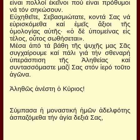
εἶναι πολλοί ἐκεῖνοι πού εἶναι πρόθυμοι
νά τόν σηκώσουν.
Εὐχηθεῖτε, Σεβασμιώτατε, κοντά Σας νά
εὑρισκόμεθα καί ἐμεῖς ἄξιοι τῆς
ὁμολογίας αὐτῆς· «ὁ δὲ ὑπομείνας εἰς
τέλος, οὗτος σωθήσεται».
Μέσα ἀπό τά βάθη τῆς ψυχῆς μας Σᾶς
συγχαίρουμε καί πάλι γιά τήν σθεναρή
ὑπεράσπιση τῆς Ἀληθείας καί
συντασσόμαστε μαζί Σας στόν ἱερό τοῦτο
ἀγῶνα.
Ἀληθῶς ἀνέστη ὁ Κύριος!
Σύμπασα ἡ μοναστική ἡμῶν ἀδελφότης
ἀσπαζόμεθα τήν ἁγία δεξιά Σας,