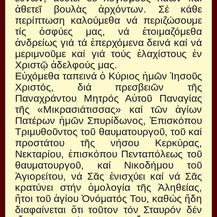
ἀθετεῖ βουλὰς ἀρχόντων. Σέ κάθε
περίπτωση καλούμεθα νά περιζώσουμε
τίς ὀσφύες μας, νά ἑτοιμαζόμεθα
ἀνδρείως γιά τά ἐπερχόμενα δεινά καί νά
μεριμνοῦμε καί γιά τούς ἐλαχίστους ἐν
Χριστῷ ἀδελφούς μας.
Εὐχόμεθα ταπεινά ὁ Κύριος ἡμῶν Ἰησοῦς
Χριστός, διά πρεσβειῶν τῆς
Παναχράντου Μητρός Αὐτοῦ Παναγίας
τῆς «Μικρασιάτισσας» καί τῶν ἁγίων
Πατέρων ἡμῶν Σπυρίδωνος, Ἐπισκόπου
Τριμυθοῦντος τοῦ θαυματουργοῦ, τοῦ καί
προστάτου τῆς νήσου Κερκύρας,
Νεκταρίου, ἐπισκόπου Πενταπόλεως τοῦ
θαυματουργοῦ, καί Νικοδήμου τοῦ
Ἁγιορείτου, νά Σᾶς ἐνισχύει καί νά Σᾶς
κρατύνει στήν ὁμολογία τῆς Ἀληθείας,
ἤτοι τοῦ ἁγίου Ὀνόματός Του, καθώς ἤδη
διαφαίνεται ὅτι τοῦτον τόν Σταυρόν δέν