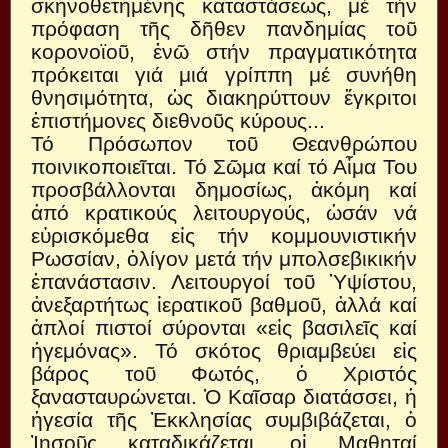
σκηνοθετημένης καταστάσεως, μέ τήν
πρόφαση τῆς δῆθεν πανδημίας τοῦ
κορονοϊοῦ, ἐνῶ στήν πραγματικότητα
πρόκειται γιά μιά γρίππη μέ συνήθη
θνησιμότητα, ὡς διακηρύττουν ἔγκριτοι
ἐπιστήμονες διεθνοῦς κύρους...
Τό Πρόσωπον τοῦ Θεανθρώπου
ποινικοποιεῖται. Τό Σῶμα καί τό Αἷμα Του
προσβάλλονται δημοσίως, ἀκόμη καί
ἀπό κρατικούς λειτουργούς, ὡσάν νά
εὑρισκόμεθα εἰς τήν κομμουνιστικήν
Ρωσσίαν, ὀλίγον μετά τήν μπολσεβικικήν
ἐπανάστασιν. Λειτουργοί τοῦ Ὑψίστου,
ἀνεξαρτήτως ἱερατικοῦ βαθμοῦ, ἀλλά καί
ἁπλοί πιστοί σύρονται «εἰς βασιλεῖς καί
ἡγεμόνας». Τό σκότος θριαμβεύει εἰς
βάρος τοῦ Φωτός, ὁ Χριστός
ξανασταυρώνεται. Ὁ Καῖσαρ διατάσσει, ἡ
ἡγεσία τῆς Ἐκκλησίας συμβιβάζεται, ὁ
Ἰησοῦς καταδικάζεται, οἱ Μαθηταί