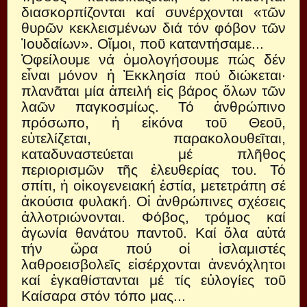
διασκορπίζονται καί συνέρχονται «τῶν
θυρῶν κεκλεισμένων διά τόν φόβον τῶν
Ἰουδαίων». Οἴμοι, ποῦ καταντήσαμε...
Ὀφείλουμε νά ὁμολογήσουμε πώς δέν
εἶναι μόνον ἡ Ἐκκλησία πού διώκεται·
πλανᾶται μία ἀπειλή εἰς βάρος ὅλων τῶν
λαῶν παγκοσμίως. Τό ἀνθρώπινο
πρόσωπο, ἡ εἰκόνα τοῦ Θεοῦ,
εὐτελίζεται, παρακολουθεῖται,
καταδυναστεύεται μέ πλῆθος
περιορισμῶν τῆς ἐλευθερίας του. Τό
σπίτι, ἡ οἰκογενειακή ἑστία, μετετράπη σέ
ἀκούσια φυλακή. Οἱ ἀνθρώπινες σχέσεις
ἀλλοτριώνονται. Φόβος, τρόμος καί
ἀγωνία θανάτου παντοῦ. Καί ὅλα αὐτά
τήν ὥρα πού οἱ ἰσλαμιστές
λαθροεισβολεῖς εἰσέρχονται ἀνενόχλητοι
καί ἐγκαθίστανται μέ τίς εὐλογίες τοῦ
Καίσαρα στόν τόπο μας...