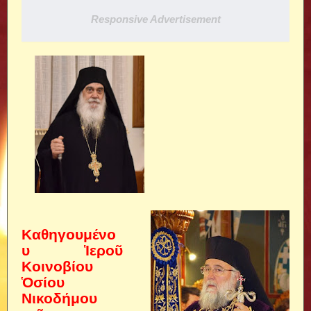
Responsive Advertisement
Καθηγουμένο
υ Ἱεροῦ
Κοινοβίου
Ὁσίου
Νικοδήμου