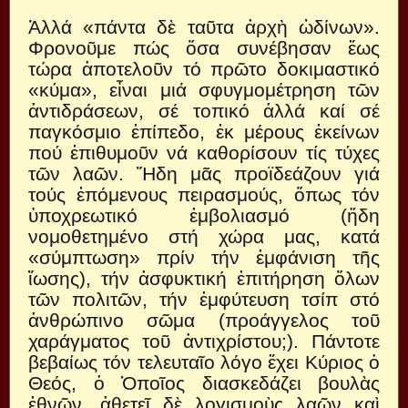
Ἀλλά «πάντα δὲ ταῦτα ἀρχὴ ὠδίνων».
Φρονοῦμε πώς ὅσα συνέβησαν ἕως
τώρα ἀποτελοῦν τό πρῶτο δοκιμαστικό
«κύμα», εἶναι μιά σφυγμομέτρηση τῶν
ἀντιδράσεων, σέ τοπικό ἀλλά καί σέ
παγκόσμιο ἐπίπεδο, ἐκ μέρους ἐκείνων
πού ἐπιθυμοῦν νά καθορίσουν τίς τύχες
τῶν λαῶν. Ἤδη μᾶς προϊδεάζουν γιά
τούς ἑπόμενους πειρασμούς, ὅπως τόν
ὑποχρεωτικό ἐμβολιασμό (ἤδη
νομοθετημένο στή χώρα μας, κατά
«σύμπτωση» πρίν τήν ἐμφάνιση τῆς
ἴωσης), τήν ἀσφυκτική ἐπιτήρηση ὅλων
τῶν πολιτῶν, τήν ἐμφύτευση τσίπ στό
ἀνθρώπινο σῶμα (προάγγελος τοῦ
χαράγματος τοῦ ἀντιχρίστου;). Πάντοτε
βεβαίως τόν τελευταῖο λόγο ἔχει Κύριος ὁ
Θεός, ὁ Ὁποῖος διασκεδάζει βουλὰς
ἐθνῶν, ἀθετεῖ δὲ λογισμοὺς λαῶν καὶ