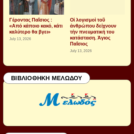
Γέροντας Παΐσιος :
Οἱ λογισμοὶ τοῦ
«Από κάποιο κακό, κάτι
ἀνθρώπου δείχνουν
καλύτερο θα βγει»
τὴν πνευματική του
κατάσταση. Ἁγιος
July 13, 2026
Παΐσιος
July 13, 2026
ΒΙΒΛΙΟΘΗΚΗ ΜΕΛΩΔΟΥ