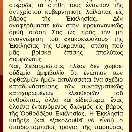
στερρῶς τά στήθη τους ἐναντίον τῆς
ἀντιχρίστου κυβερνητικῆς λαίλαπας εἰς
βάρος τῆς Ἐκκλησίας. Δέν
ἀναφερόμαστε κάν στήν ἱεροκανονικῶς
ὀρθή στάση Σας ὡς πρός τήν μή
ἀναγνώριση τοῦ «κακοκεφάλου» τῆς
Ἐκκλησίας τῆς Οὐκρανίας, στάση πού
μᾶς βρίσκει ἐπίσης ἀπολύτως
συμφώνους.
Ναί, Σεβασμιώτατε, πλέον δέν χωράει
οὐδεμία ἀμφιβολία ὅτι ἐνώπιον τῶν
ὀφθαλμῶν ἡμῶν ἐκτυλίσσεται ἕνα σχέδιο
καταδυνάστευσης τῶν συνταγματικῶς
κατοχυρωμένων ἐλευθεριῶν τοῦ
ἀνθρώπου, ἀλλά καί εἰδικότερα, ἕνας
ὁλοένα ἐντεινόμενος διωγμός εἰς βάρος
τῆς Ὀρθοδόξου Ἐκκλησίας. Ἡ Ἐκκλησία
ὑπῆρξε (καί ἐξακολουθεῖ νά εἶναι) ὁ
ἀποδιοπομπαῖος τράγος τῆς παρούσας