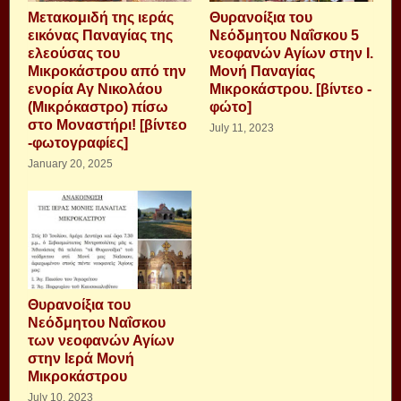
Μετακομιδή της ιεράς
Θυρανοίξια του
εικόνας Παναγίας της
Νεόδμητου Ναΐσκου 5
ελεούσας του
νεοφανών Αγίων στην Ι.
Μικροκάστρου από την
Μονή Παναγίας
ενορία Αγ Νικολάου
Μικροκάστρου. [βίντεο -
(Μικρόκαστρο) πίσω
φώτο]
στο Μοναστήρι! [βίντεο
July 11, 2023
-φωτογραφίες]
January 20, 2025
Θυρανοίξια του
Νεόδμητου Ναΐσκου
των νεοφανών Αγίων
στην Ιερά Μονή
Μικροκάστρου
July 10, 2023