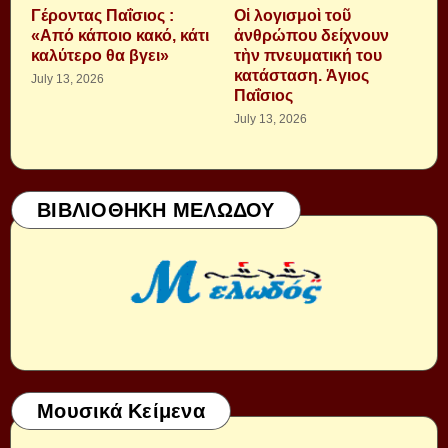
Γέροντας Παΐσιος :
Οἱ λογισμοὶ τοῦ
«Από κάποιο κακό, κάτι
ἀνθρώπου δείχνουν
καλύτερο θα βγει»
τὴν πνευματική του
κατάσταση. Ἁγιος
July 13, 2026
Παΐσιος
July 13, 2026
ΒΙΒΛΙΟΘΗΚΗ ΜΕΛΩΔΟΥ
Μουσικά Κείμενα