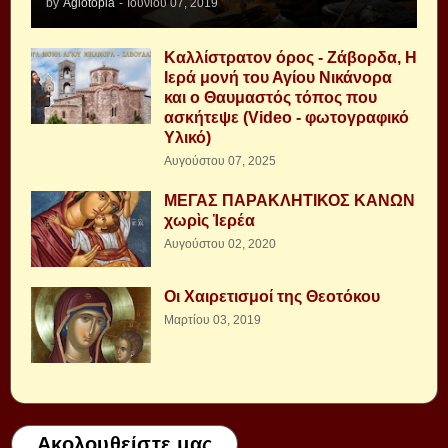
by
Agiotopia
-
Ιουνίου 07, 2019
Καλλίστρατον όρος - Ζάβορδα, Η
Ιερά μονή του Αγίου Νικάνορα
και ο Θαυμαστός τόπος που
ασκήτεψε (Video - φωτογραφικό
Υλικό)
Αυγούστου 07, 2025
ΜΕΓΑΣ ΠΑΡΑΚΛΗΤΙΚΟΣ ΚΑΝΩΝ
χωρὶς Ἱερέα
Αυγούστου 02, 2020
Οι Χαιρετισμοί της Θεοτόκου
Μαρτίου 03, 2019
Ακολουθείστε μας