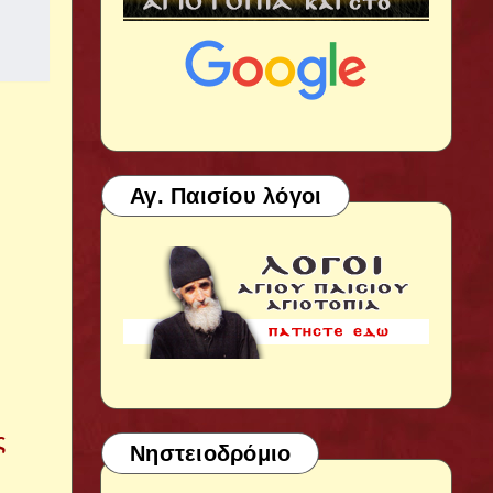
Αγ. Παισίου λόγοι
ός
Νηστειοδρόμιο