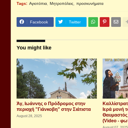
Tags:
Αγιοτόπια
Μητροπόλεις
προσκυνήματα
Facebook
Twitter
You might like
Άγ, Ιωάννης ο Πρόδρομος στην
Καλλίστρατ
περιοχή "Γιάνκοβη" στην Σιάτιστα
Ιερά μονή τ
Θαυμαστός
August 28, 2025
(Video - φω
August 07, 2025