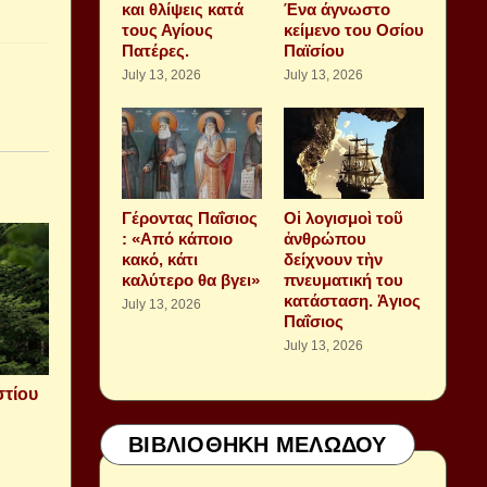
και θλίψεις κατά
Ένα άγνωστο
τους Αγίους
κείμενο του Οσίου
Πατέρες.
Παϊσίου
July 13, 2026
July 13, 2026
Γέροντας Παΐσιος
Οἱ λογισμοὶ τοῦ
: «Από κάποιο
ἀνθρώπου
κακό, κάτι
δείχνουν τὴν
καλύτερο θα βγει»
πνευματική του
κατάσταση. Ἁγιος
July 13, 2026
Παΐσιος
July 13, 2026
στίου
ΒΙΒΛΙΟΘΗΚΗ ΜΕΛΩΔΟΥ