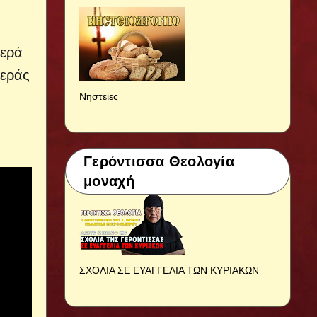
Ιερά
Ιεράς
Νηστείες
Γερόντισσα Θεολογία
μοναχή
ΣΧΟΛΙΑ ΣΕ ΕΥΑΓΓΕΛΙΑ ΤΩΝ ΚΥΡΙΑΚΩΝ