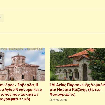
ον όρος - Ζάβορδα, Η
Ι.Μ. Αγίας Παρασκευής Δομαβι
ου Αγίου Νικάνορα και ο
στα Νάματα Κοζάνης (βίντεο -
 τόπος που ασκήτεψε
Φωτογραφίες)
τογραφικό Υλικό)
July 26, 2025