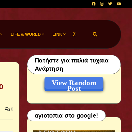
LIFE & WORLD
LINK
Πατήστε για παλιά τυχαία
Ανάρτηση
View Random
0
Post
0
αγιοτοπια στο google!