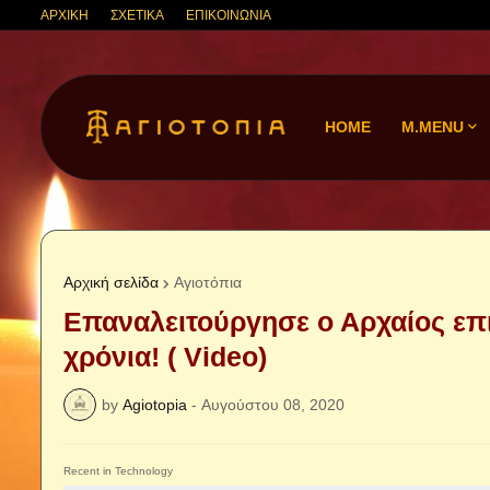
ΑΡΧΙΚΗ
ΣΧΕΤΙΚΑ
ΕΠΙΚΟΙΝΩΝΙΑ
HOME
M.MENU
Αρχική σελίδα
Αγιοτόπια
Επαναλειτούργησε ο Αρχαίος επ
χρόνια! ( Video)
by
Agiotopia
-
Αυγούστου 08, 2020
Recent in Technology