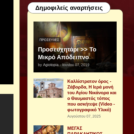
Δημοφιλείς αναρτήσεις
ΠΡΟΣΕΥΧΈΣ
Προσευχητάρι >> Το
Μικρό Απόδειπνο
by
Agiotopia
-
Ιουνίου 07, 2019
Καλλίστρατον όρος -
Ζάβορδα, Η Ιερά μονή
του Αγίου Νικάνορα και
ο Θαυμαστός τόπος
που ασκήτεψε (Video -
φωτογραφικό Υλικό)
Αυγούστου 07, 2025
ΜΕΓΑΣ
ΠΑΡΑΚΛΗΤΙΚΟΣ