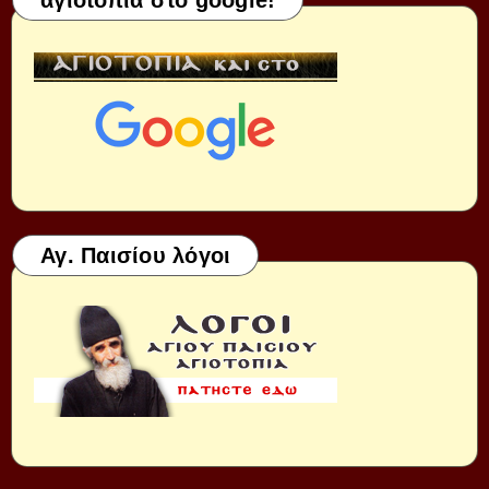
αγιοτοπια στο google!
Αγ. Παισίου λόγοι