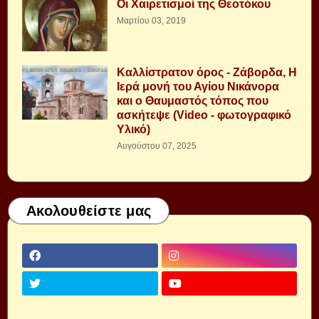
Οι Χαιρετισμοί της Θεοτόκου
Μαρτίου 03, 2019
Καλλίστρατον όρος - Ζάβορδα, Η
Ιερά μονή του Αγίου Νικάνορα
και ο Θαυμαστός τόπος που
ασκήτεψε (Video - φωτογραφικό
Υλικό)
Αυγούστου 07, 2025
Ακολουθείστε μας