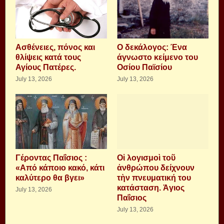
Aσθένειες, πόνος και
Ο δεκάλογος: Ένα
θλίψεις κατά τους
άγνωστο κείμενο του
Αγίους Πατέρες.
Οσίου Παϊσίου
July 13, 2026
July 13, 2026
Γέροντας Παΐσιος :
Οἱ λογισμοὶ τοῦ
«Από κάποιο κακό, κάτι
ἀνθρώπου δείχνουν
καλύτερο θα βγει»
τὴν πνευματική του
κατάσταση. Ἁγιος
July 13, 2026
Παΐσιος
July 13, 2026