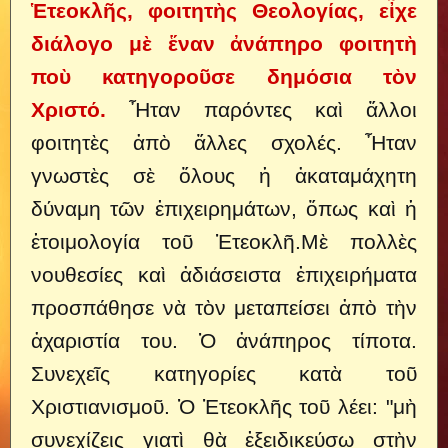
Ἑτεοκλῆς, φοιτητὴς Θεολογίας, εἶχε
διάλογο μὲ ἕναν ἀνάπηρο φοιτητὴ
ποὺ κατηγοροῦσε δημόσια τὸν
Χριστό.
Ἦταν παρόντες καὶ ἄλλοι
φοιτητὲς ἀπὸ ἄλλες σχολές. Ἦταν
γνωστὲς σὲ ὅλους ἡ ἀκαταμάχητη
δύναμη τῶν ἐπιχειρημάτων, ὅπως καὶ ἡ
ἑτοιμολογία τοῦ Ἑτεοκλῆ.
Μὲ πολλὲς
νουθεσίες καὶ ἀδιάσειστα ἐπιχειρήματα
προσπάθησε νὰ τὸν μεταπείσει ἀπὸ τὴν
ἀχαριστία του. Ὁ ἀνάπηρος τίποτα.
Συνεχεῖς κατηγορίες κατὰ τοῦ
Χριστιανισμοῦ. Ὁ Ἑτεοκλῆς τοῦ λέει: "μὴ
συνεχίζεις γιατὶ θὰ ἐξειδικεύσω στὴν