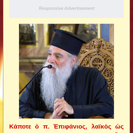
Responsive Advertisement
Kάποτε ὁ π. Ἐπιφάνιος, λαϊκὸς ὡς