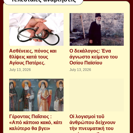
Aσθένειες, πόνος και
Ο δεκάλογος: Ένα
θλίψεις κατά τους
άγνωστο κείμενο του
Αγίους Πατέρες.
Οσίου Παϊσίου
July 13, 2026
July 13, 2026
Γέροντας Παΐσιος :
Οἱ λογισμοὶ τοῦ
«Από κάποιο κακό, κάτι
ἀνθρώπου δείχνουν
καλύτερο θα βγει»
τὴν πνευματική του