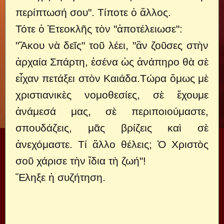
περίπτωσή σου". Τίποτε ὁ ἄλλος.
Τότε ὁ Ἑτεοκλῆς τὸν "ἀποτέλειωσε":
"Ἄκου νὰ δεῖς" τοῦ λέει, "ἂν ζοῦσες στὴν
ἀρχαία Σπάρτη, ἐσένα ὡς ἀνάπηρο θὰ σὲ
εἶχαν πετάξει στὸν Καιάδα.Τώρα ὅμως μὲ
χριστιανικὲς νομοθεσίες, σὲ ἔχουμε
ἀνάμεσά μας, σὲ περιποιούμαστε,
σπουδάζεις, μᾶς βρίζεις καὶ σὲ
ἀνεχόμαστε. Τί ἄλλο θέλεις; Ὁ Χριστὸς
σοῦ χάρισε τὴν ἴδια τὴ ζωή"!
Ἔληξε ἡ συζήτηση.