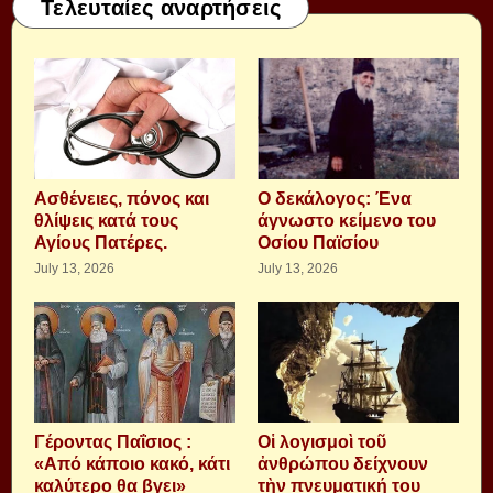
Τελευταίες αναρτήσεις
Aσθένειες, πόνος και
Ο δεκάλογος: Ένα
θλίψεις κατά τους
άγνωστο κείμενο του
Αγίους Πατέρες.
Οσίου Παϊσίου
July 13, 2026
July 13, 2026
Γέροντας Παΐσιος :
Οἱ λογισμοὶ τοῦ
«Από κάποιο κακό, κάτι
ἀνθρώπου δείχνουν
καλύτερο θα βγει»
τὴν πνευματική του