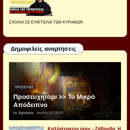
ΣΧΟΛΙΑ ΣΕ ΕΥΑΓΓΕΛΙΑ ΤΩΝ ΚΥΡΙΑΚΩΝ
Δημοφιλείς αναρτήσεις
ΠΡΟΣΕΥΧΈΣ
Προσευχητάρι >> Το Μικρό
Απόδειπνο
by
Agiotopia
-
Ιουνίου 07, 2019
Καλλίστρατον όρος - Ζάβορδα, Η