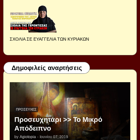
ΣΧΟΛΙΑ ΣΕ ΕΥΑΓΓΕΛΙΑ ΤΩΝ ΚΥΡΙΑΚΩΝ
Δημοφιλείς αναρτήσεις
ΠΡΟΣΕΥΧΈΣ
Προσευχητάρι >> Το Μικρό
Απόδειπνο
by
Agiotopia
-
Ιουνίου 07, 2019