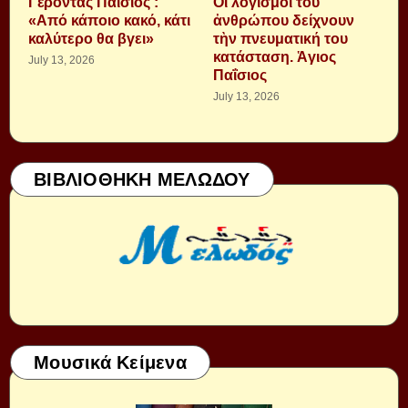
Γέροντας Παΐσιος :
Οἱ λογισμοὶ τοῦ
«Από κάποιο κακό, κάτι
ἀνθρώπου δείχνουν
καλύτερο θα βγει»
τὴν πνευματική του
κατάσταση. Ἁγιος
July 13, 2026
Παΐσιος
July 13, 2026
ΒΙΒΛΙΟΘΗΚΗ ΜΕΛΩΔΟΥ
Μουσικά Κείμενα