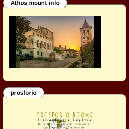
Athos mount info
prosforio