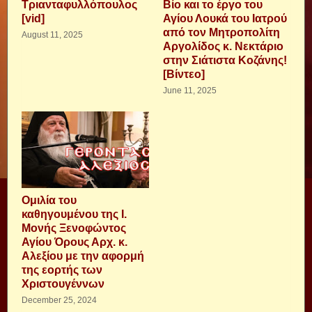
Τριανταφυλλόπουλος
Βίο και το έργο του
[vid]
Αγίου Λουκά του Ιατρού
από τον Μητροπολίτη
August 11, 2025
Αργολίδος κ. Νεκτάριο
στην Σιάτιστα Κοζάνης!
[Βίντεο]
June 11, 2025
Ομιλία του
καθηγουμένου της Ι.
Μονής Ξενοφώντος
Αγίου Όρους Αρχ. κ.
Αλεξίου με την αφορμή
της εορτής των
Χριστουγέννων
December 25, 2024