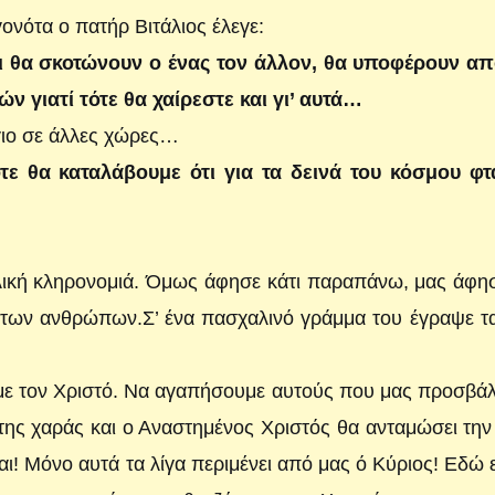
γονότα ο πατήρ Βιτάλιος έλεγε:
 θα σκοτώνουν ο ένας τον άλ­λον, θα υποφέρουν απ
ν γιατί τότε θα χαίρεστε και γι’ αυτά…
ιο σε άλλες χώρες…
ότε θα καταλάβουμε ότι για τα δεινά του κόσμου φτα
λι­κή κληρονομιά. Όμως άφησε κάτι παραπάνω, μας ά­φη
ς των ανθρώπων.Σ’ ένα πασχαλινό γράμμα του έγραψε τ
ε τον Χριστό. Να αγαπήσουμε αυτούς που μας προσβάλ
 της χαράς και ο Αναστημένος Χριστός θα ανταμώσει τη
αι! Μόνο αυτά τα λίγα περιμένει από μας ό Κύ­ριος! Εδώ ε