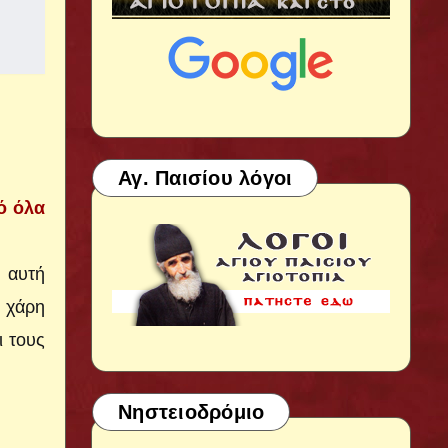
Αγ. Παισίου λόγοι
ό όλα
ή αυτή
η χάρη
ι τους
Νηστειοδρόμιο