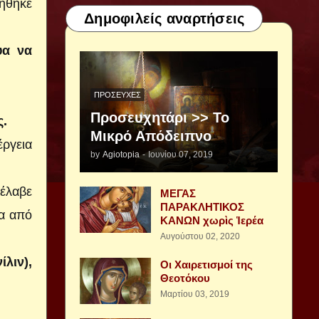
τήθηκε
Δημοφιλείς αναρτήσεις
υα να
ΠΡΟΣΕΥΧΈΣ
Προσευχητάρι >> Το
ς.
Μικρό Απόδειπνο
έργεια
by
Agiotopia
-
Ιουνίου 07, 2019
 έλαβε
ΜΕΓΑΣ
ΠΑΡΑΚΛΗΤΙΚΟΣ
μα από
ΚΑΝΩΝ χωρὶς Ἱερέα
Αυγούστου 02, 2020
λιν),
Οι Χαιρετισμοί της
Θεοτόκου
Μαρτίου 03, 2019