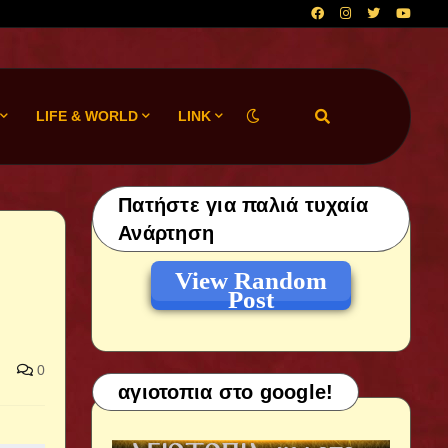
LIFE & WORLD
LINK
Πατήστε για παλιά τυχαία
Ανάρτηση
View Random
Post
0
αγιοτοπια στο google!