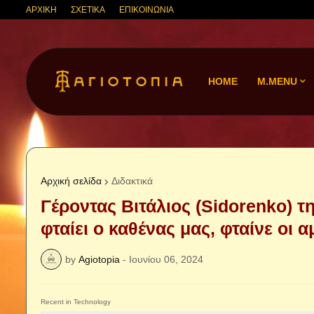
ΑΡΧΙΚΗ
ΣΧΕΤΙΚΑ
ΕΠΙΚΟΙΝΩΝΙΑ
HOME
M.MENU
Αρχική σελίδα
Διδακτικά
Γέροντας Βιτάλιος (Sidorenko) τ
φταίει ο καθένας μας, φταίνε οι 
by
Agiotopia
-
Ιουνίου 06, 2024
Recent in Technology