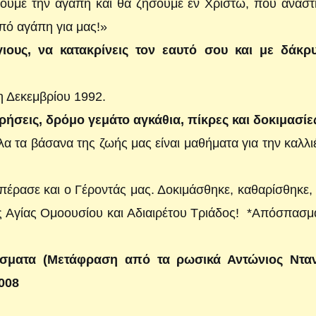
σουμε την αγάπη και θα ζήσουμε εν Χριστώ, που ανασ
πό αγάπη για μας!»
ιους, να κατακρίνεις τον εαυτό σου και με δάκρ
η Δεκεμβρίου 1992.
ρήσεις, δρόμο γεμάτο αγκάθια, πίκρες και δοκιμασίε
α τα βάσανα της ζωής μας είναι μαθήματα για την καλλι
έρασε και ο Γέροντάς μας. Δοκιμάσθηκε, καθαρίσθηκε,
ς Αγίας Ομοουσίου και Αδιαιρέτου Τριάδος! *Απόσπασ
ίσματα (Μετάφραση από τα ρωσικά Αντώνιος Ντανί
008