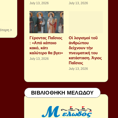
July 13, 2026
July 13, 2026
ότερη
Γέροντας Παΐσιος
Οἱ λογισμοὶ τοῦ
: «Από κάποιο
ἀνθρώπου
κακό, κάτι
δείχνουν τὴν
καλύτερο θα βγει»
πνευματική του
κατάσταση. Ἁγιος
July 13, 2026
Παΐσιος
July 13, 2026
ΒΙΒΛΙΟΘΗΚΗ ΜΕΛΩΔΟΥ