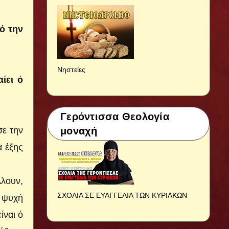
ό την
Νηστείες
ίει ό
Γερόντισσα Θεολογία
σε την
μοναχή
α έξης
­λουν,
ΣΧΟΛΙΑ ΣΕ ΕΥΑΓΓΕΛΙΑ ΤΩΝ ΚΥΡΙΑΚΩΝ
ν ψυχή
ίναι ό