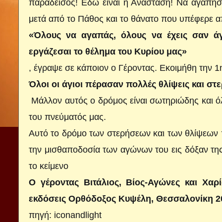
παράδεισος! Εδώ είναι ή Ανάστα­ση! Να αγαπή
μετά από το Πάθος και το θάνα­το που υπέφερε α
«Όλους να αγαπάς, όλους να έχεις σαν άγ
εργάζεσαι το θέλημα του Κυρίου μας»
, έγραψε σε κάποιον ο Γέροντας. Εκοιμήθη την 1
Όλοι οι άγιοι πέρασαν πολλές θλίψεις και στε
Μάλλον αυτός ο δρόμος είναι σωτηριώδης και όλ
του πνεύματός μας.
Αυτό το δρόμο των στερήσεων και των θλίψεων π
την μισθαποδοσία των αγώνων του εις δόξαν τη
το κείμενο
Ο γέροντας Βιτάλιος, Βίος-Αγώνες και Χαρ
εκδόσεις Ορθόδοξος Κυψέλη, Θεσσαλονίκη 2
πηγή:
iconandlight