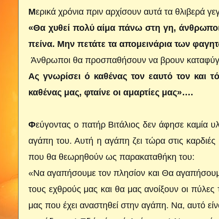
Μ
ερικά χρόνια πριν αρχίσουν αυτά τα θλιβερά γε­
«Θα χυθεί πολύ αίμα πάνω στη γη, άνθρωποι
πείνα. Μην πετάτε τα απο­μεινάρια των φαγητώ
Άνθρωποι θα προσπαθήσουν να βρουν καταφύ­γ
Ας γνωρίσει ό καθένας τον εαυ­τό τον και τ
καθένας μας, φταίνε οι αμαρτίες μας»….
Φ
εύγοντας ο πατήρ Βιτάλιος δεν άφησε καμία υ
αγάπη του. Αυτή η αγάπη ζει τώρα στις καρδιέ
που θα θεωρηθούν ως παρακαταθήκη του:
«Να αγαπήσουμε τον πλησίον και Θα αγαπήσουμ
τους εχθρούς μας και θα μας ανοίξουν οι πύλες
μας που έχει αναστηθεί στην αγάπη. Να, αυ­τό είν