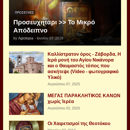
ΠΡΟΣΕΥΧΈΣ
Προσευχητάρι >> Το Μικρό
Απόδειπνο
by
Agiotopia
-
Ιουνίου 07, 2019
Καλλίστρατον όρος - Ζάβορδα, Η
Ιερά μονή του Αγίου Νικάνορα
και ο Θαυμαστός τόπος που
ασκήτεψε (Video - φωτογραφικό
Υλικό)
Αυγούστου 07, 2025
ΜΕΓΑΣ ΠΑΡΑΚΛΗΤΙΚΟΣ ΚΑΝΩΝ
χωρὶς Ἱερέα
Αυγούστου 02, 2020
Οι Χαιρετισμοί της Θεοτόκου