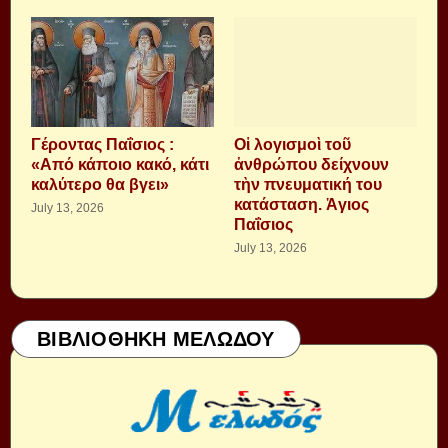
Γέροντας Παΐσιος :
Οἱ λογισμοὶ τοῦ
«Από κάποιο κακό, κάτι
ἀνθρώπου δείχνουν
καλύτερο θα βγει»
τὴν πνευματική του
κατάσταση. Ἁγιος
July 13, 2026
Παΐσιος
July 13, 2026
ΒΙΒΛΙΟΘΗΚΗ ΜΕΛΩΔΟΥ