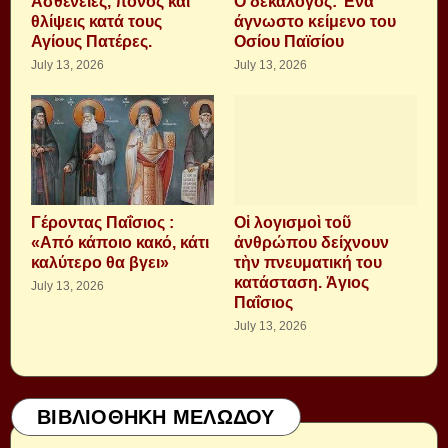
Aσθένειες, πόνος και
Ο δεκάλογος: Ένα
θλίψεις κατά τους
άγνωστο κείμενο του
Αγίους Πατέρες.
Οσίου Παϊσίου
July 13, 2026
July 13, 2026
Γέροντας Παΐσιος :
Οἱ λογισμοὶ τοῦ
«Από κάποιο κακό, κάτι
ἀνθρώπου δείχνουν
καλύτερο θα βγει»
τὴν πνευματική του
κατάσταση. Ἁγιος
July 13, 2026
Παΐσιος
July 13, 2026
ΒΙΒΛΙΟΘΗΚΗ ΜΕΛΩΔΟΥ