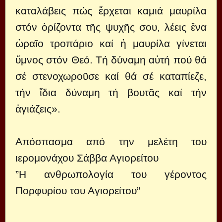
καταλάβεις πώς ἔρχεται καμιά μαυρίλα
στόν ὁρίζοντα τῆς ψυχῆς σου, λέεις ἕνα
ὡραῖο τροπάριο καί ἡ μαυρίλα γίνεται
ὕμνος στόν Θεό. Τή δύναμη αὐτή πού θά
σέ στενοχωροῦσε καί θά σέ καταπίεζε,
τήν ἴδια δύναμη τή βουτᾶς καί τήν
ἁγιάζεις».
Απόσπασμα από την μελέτη του
ιερομονάχου Σάββα Αγιορείτου
”Η ανθρωπολογία του γέροντος
Πορφυρίου του Αγιορείτου”