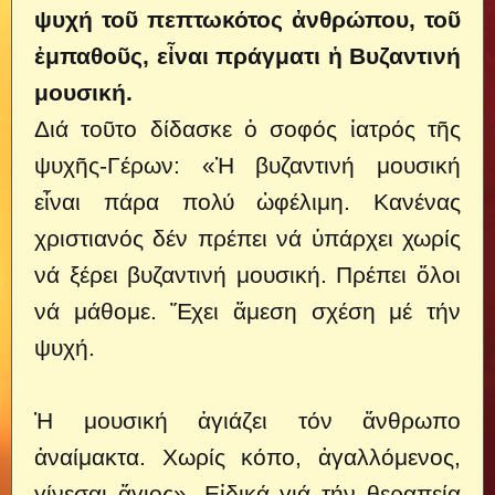
ψυχή τοῦ πεπτωκότος ἀνθρώπου, τοῦ
ἐμπαθοῦς, εἶναι πράγματι ἡ Βυζαντινή
μουσική.
Διά τοῦτο δίδασκε ὁ σοφός ἰατρός τῆς
ψυχῆς-Γέρων: «Ἡ βυζαντινή μουσική
εἶναι πάρα πολύ ὠφέλιμη.
Κανένας
χριστιανός δέν πρέπει νά ὑπάρχει χωρίς
νά ξέρει βυζαντινή μουσική. Πρέπει ὅλοι
νά μάθομε. Ἔχει ἄμεση σχέση μέ τήν
ψυχή.
Ἡ μουσική ἁγιάζει τόν ἄνθρωπο
ἀναίμακτα. Χωρίς κόπο, ἀγαλλόμενος,
γίνεσαι ἅγιος». Εἰδικά γιά τήν θεραπεία