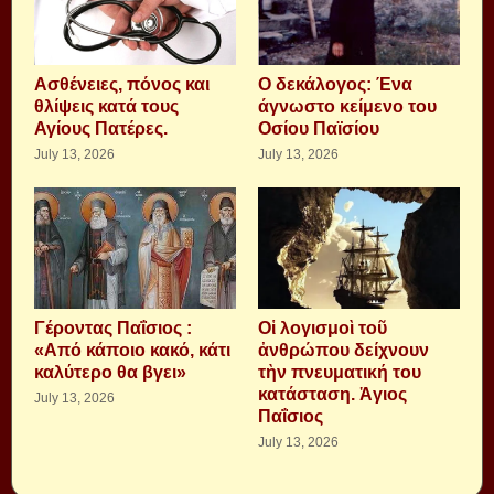
Aσθένειες, πόνος και
Ο δεκάλογος: Ένα
θλίψεις κατά τους
άγνωστο κείμενο του
Αγίους Πατέρες.
Οσίου Παϊσίου
July 13, 2026
July 13, 2026
Γέροντας Παΐσιος :
Οἱ λογισμοὶ τοῦ
«Από κάποιο κακό, κάτι
ἀνθρώπου δείχνουν
καλύτερο θα βγει»
τὴν πνευματική του
κατάσταση. Ἁγιος
July 13, 2026
Παΐσιος
July 13, 2026