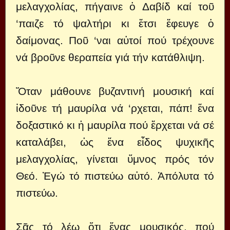
μελαγχολίας, πήγαινε ὁ Δαβίδ καί τοῦ
‘παιζε τό ψαλτήρι κι ἔτσι ἔφευγε ὁ
δαίμονας. Ποῦ ‘ναι αὐτοί πού τρέχουνε
νά βροῦνε θεραπεία γιά τήν κατάθλιψη.
Ὅταν μάθουνε βυζαντινή μουσική καί
ἰδοῦνε τή μαυρίλα νά ‘ρχεται, πάπ! ἕνα
δοξαστικό κι ἡ μαυρίλα πού ἔρχεται νά σέ
καταλάβει, ὡς ἕνα εἶδος ψυχικῆς
μελαγχολίας, γίνεται ὕμνος πρός τόν
Θεό. Ἐγώ τό πιστεύω αὐτό. Ἀπόλυτα τό
πιστεύω.
Σᾶς τό λέω ὅτι ἕνας μουσικός, πού