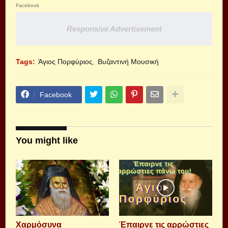
Facebook
Responsive Advertisement
Tags:
Άγιος Πορφύριος
Βυζαντινή Μουσική
Facebook
You might like
Xαρμόσυνα
Έπαιρνε τις αρρώστιες