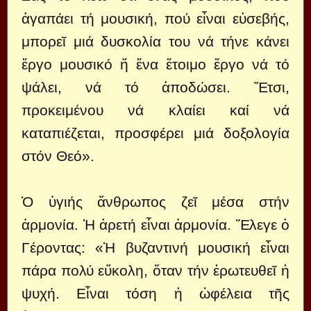
ἀγαπάει τή μουσική, πού εἶναι εὐσεβής,
μπορεῖ μιά δυσκολία του νά τήνε κάνει
ἔργο μουσικό ἤ ἕνα ἕτοιμο ἔργο νά τό
ψάλει, νά τό ἀποδώσει. Ἔτσι,
προκειμένου νά κλαίει καί νά
καταπιέζεται, προσφέρει μιά δοξολογία
στόν Θεό».
Ὁ ὑγιής ἄνθρωπος ζεῖ μέσα στήν
ἁρμονία. Ἡ ἀρετή εἶναι ἁρμονία. Ἔλεγε ὁ
Γέροντας: «Ἡ βυζαντινή μουσική εἶναι
πάρα πολύ εὔκολη, ὅταν τήν ἐρωτευθεῖ ἡ
ψυχή. Εἶναι τόση ἡ ὠφέλεια τῆς