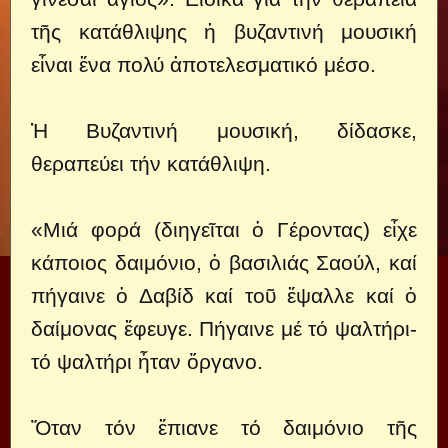
τῆς κατάθλιψης ἡ βυζαντινή μουσική
εἶναι ἕνα πολύ ἀποτελεσματικό μέσο.
Ἡ Βυζαντινή μουσική, δίδασκε,
θεραπεύει τήν κατάθλιψη.
«Μιά φορά (διηγεῖται ὁ Γέροντας) εἶχε
κάποιος δαιμόνιο, ὁ βασιλιάς Σαούλ, καί
πήγαινε ὁ Δαβίδ καί τοῦ ἔψαλλε καί ὁ
δαίμονας ἔφευγε. Πήγαινε μέ τό ψαλτήρι-
τό ψαλτήρι ἦταν ὄργανο.
Ὅταν τόν ἔπιανε τό δαιμόνιο τῆς