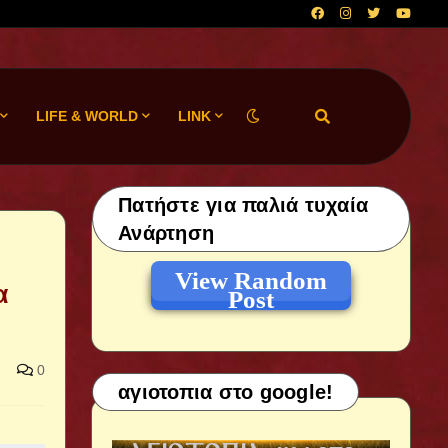
LIFE & WORLD
LINK
Πατήστε για παλιά τυχαία
Ανάρτηση
View Random
α
Post
0
αγιοτοπια στο google!