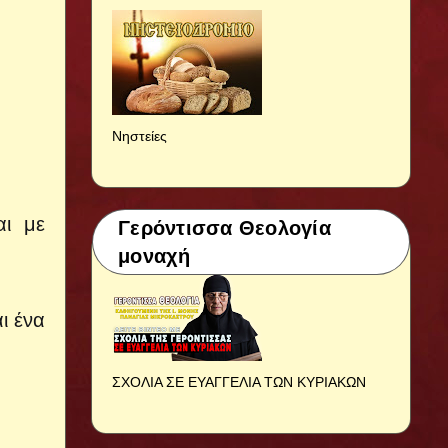
Νηστείες
αι με
Γερόντισσα Θεολογία
μοναχή
ι ένα
ΣΧΟΛΙΑ ΣΕ ΕΥΑΓΓΕΛΙΑ ΤΩΝ ΚΥΡΙΑΚΩΝ