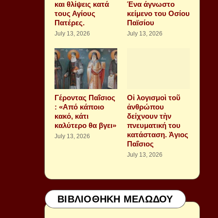
και θλίψεις κατά
Ένα άγνωστο
τους Αγίους
κείμενο του Οσίου
Πατέρες.
Παϊσίου
July 13, 2026
July 13, 2026
Γέροντας Παΐσιος
Οἱ λογισμοὶ τοῦ
: «Από κάποιο
ἀνθρώπου
κακό, κάτι
δείχνουν τὴν
καλύτερο θα βγει»
πνευματική του
κατάσταση. Ἁγιος
July 13, 2026
Παΐσιος
July 13, 2026
ΒΙΒΛΙΟΘΗΚΗ ΜΕΛΩΔΟΥ