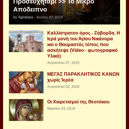
Προσευχητάρι >> Το Μικρό
Απόδειπνο
by
Agiotopia
-
Ιουνίου 07, 2019
Καλλίστρατον όρος - Ζάβορδα, Η
Ιερά μονή του Αγίου Νικάνορα
και ο Θαυμαστός τόπος που
ασκήτεψε (Video - φωτογραφικό
Υλικό)
Αυγούστου 07, 2025
ΜΕΓΑΣ ΠΑΡΑΚΛΗΤΙΚΟΣ ΚΑΝΩΝ
χωρὶς Ἱερέα
Αυγούστου 02, 2020
Οι Χαιρετισμοί της Θεοτόκου
Μαρτίου 03, 2019