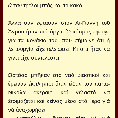
ώσαν τρελοί μπάς και το κακό!
Ἀλλά σαν ἔφτασαν στον Αι-Γιάννη τοῦ
Ἀγροῦ ἦταν πιά ἀργά! Ὁ κόσμος ἔφευγε
για τα κονάκια του, που σήμαινε ὅτι ἡ
λειτουργία εἶχε τελειώσει. Κι ὅ,τι ἦταν να
γίνει εἶχε συντελεστεῖ!
Ωστόσο μπῆκαν στο ναό βιαστικοί καί
ἔμειναν ἔκπληκτοι ὅταν εἶδαν τον παπα-
Νικόλα ἀκέραιο καί γελαστό να
ἑτοιμάζεται καί κεῖνος μέσα στό Ἱερό γιά
νά ἀναχωρήσει.