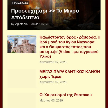
ΠΡΟΣΕΥΧΈΣ
Προσευχητάρι >> Το Μικρό
Απόδειπνο
by
Agiotopia
-
Ιουνίου 07, 2019
Καλλίστρατον όρος - Ζάβορδα, Η
Ιερά μονή του Αγίου Νικάνορα
και ο Θαυμαστός τόπος που
ασκήτεψε (Video - φωτογραφικό
Υλικό)
Αυγούστου 07, 2025
ΜΕΓΑΣ ΠΑΡΑΚΛΗΤΙΚΟΣ ΚΑΝΩΝ
χωρὶς Ἱερέα
Αυγούστου 02, 2020
Οι Χαιρετισμοί της Θεοτόκου
Μαρτίου 03, 2019