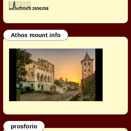
2
6
5
6
3
5
8
Athos mount info
prosforio