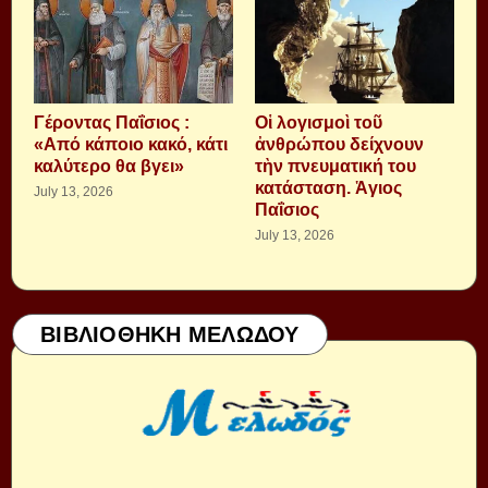
Γέροντας Παΐσιος :
Οἱ λογισμοὶ τοῦ
«Από κάποιο κακό, κάτι
ἀνθρώπου δείχνουν
καλύτερο θα βγει»
τὴν πνευματική του
κατάσταση. Ἁγιος
July 13, 2026
Παΐσιος
July 13, 2026
ΒΙΒΛΙΟΘΗΚΗ ΜΕΛΩΔΟΥ