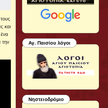
 τους
ς και
 ένα
 την
Αγ. Παισίου λόγοι
Νηστειοδρόμιο