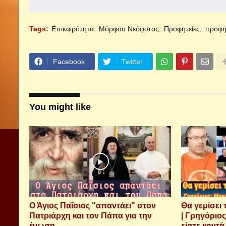
Tags:
Επικαιρότητα
Μόρφου Νεόφυτος
Προφητείες
προφη
Facebook
Twitter
You might like
Ο Άγιος Παΐσιος "απαντάει" στον
Θα γεμίσει 
Πατριάρχη και τον Πάπα για την
| Γρηγόριος
ένωση.
είστε κοντ