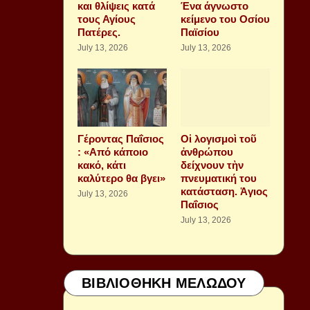
και θλίψεις κατά
Ένα άγνωστο
τους Αγίους
κείμενο του Οσίου
Πατέρες.
Παϊσίου
July 13, 2026
July 13, 2026
Γέροντας Παΐσιος
Οἱ λογισμοὶ τοῦ
: «Από κάποιο
ἀνθρώπου
κακό, κάτι
δείχνουν τὴν
καλύτερο θα βγει»
πνευματική του
κατάσταση. Ἁγιος
July 13, 2026
Παΐσιος
July 13, 2026
ΒΙΒΛΙΟΘΗΚΗ ΜΕΛΩΔΟΥ