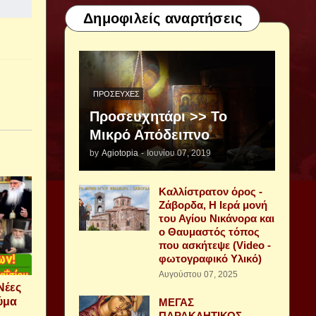
Δημοφιλείς αναρτήσεις
ΠΡΟΣΕΥΧΈΣ
Προσευχητάρι >> Το
Μικρό Απόδειπνο
by
Agiotopia
-
Ιουνίου 07, 2019
Καλλίστρατον όρος -
Ζάβορδα, Η Ιερά μονή
του Αγίου Νικάνορα και
ο Θαυμαστός τόπος
που ασκήτεψε (Video -
φωτογραφικό Υλικό)
Αυγούστου 07, 2025
Νέες
αύμα
ΜΕΓΑΣ
ΠΑΡΑΚΛΗΤΙΚΟΣ