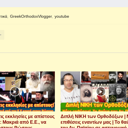
τικά
GreekOrthodoxVlogger
youtube
τις εκκλησίες με απίστους
Διπλή ΝΙΚΗ των Ορθοδόξων | 
: Μακριά από Ε.Ε., να
επιθέσεις εναντίων μας | Το θ
ά στους Ρώσους.
του Αγ. Παϊσίου σε αστυνομικό