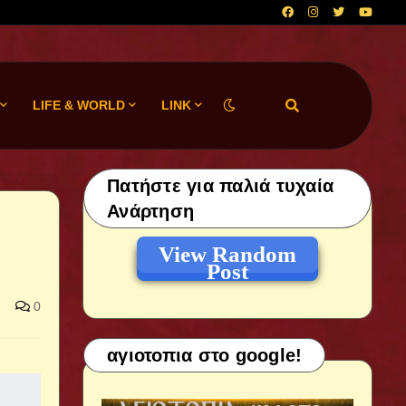
LIFE & WORLD
LINK
Πατήστε για παλιά τυχαία
Ανάρτηση
View Random
Post
0
αγιοτοπια στο google!