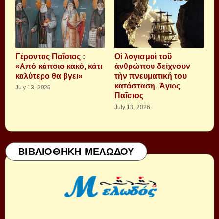
Γέροντας Παΐσιος :
Οἱ λογισμοὶ τοῦ
«Από κάποιο κακό, κάτι
ἀνθρώπου δείχνουν
καλύτερο θα βγει»
τὴν πνευματική του
κατάσταση. Ἁγιος
July 13, 2026
Παΐσιος
July 13, 2026
ΒΙΒΛΙΟΘΗΚΗ ΜΕΛΩΔΟΥ