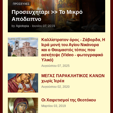
ΠΡΟΣΕΥΧΈΣ
Προσευχητάρι >> Το Μικρό
Απόδειπνο
by
Agiotopia
-
Ιουνίου 07, 2019
Καλλίστρατον όρος - Ζάβορδα, Η
Ιερά μονή του Αγίου Νικάνορα
και ο Θαυμαστός τόπος που
ασκήτεψε (Video - φωτογραφικό
Υλικό)
Αυγούστου 07, 2025
ΜΕΓΑΣ ΠΑΡΑΚΛΗΤΙΚΟΣ ΚΑΝΩΝ
χωρὶς Ἱερέα
Αυγούστου 02, 2020
Οι Χαιρετισμοί της Θεοτόκου
Μαρτίου 03, 2019