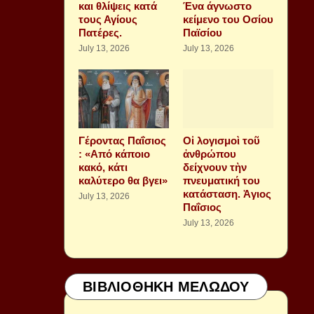
και θλίψεις κατά
Ένα άγνωστο
τους Αγίους
κείμενο του Οσίου
Πατέρες.
Παϊσίου
July 13, 2026
July 13, 2026
Γέροντας Παΐσιος
Οἱ λογισμοὶ τοῦ
: «Από κάποιο
ἀνθρώπου
κακό, κάτι
δείχνουν τὴν
καλύτερο θα βγει»
πνευματική του
κατάσταση. Ἁγιος
July 13, 2026
Παΐσιος
July 13, 2026
ΒΙΒΛΙΟΘΗΚΗ ΜΕΛΩΔΟΥ