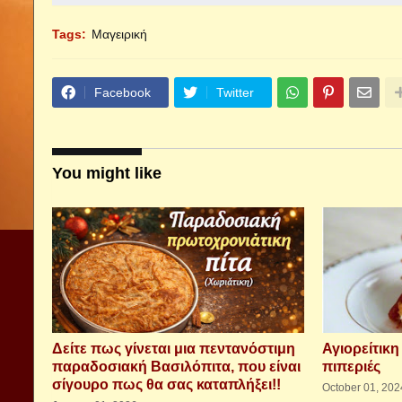
Tags:
Μαγειρική
Facebook
Twitter
You might like
Δείτε πως γίνεται μια πεντανόστιμη
Αγιορείτικη
παραδοσιακή Βασιλόπιτα, που είναι
πιπεριές
σίγουρο πως θα σας καταπλήξει!!
October 01, 202