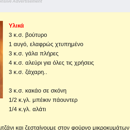
nsive Advertisement
Yλικά
3 κ.σ. βούτυρο
1 αυγό, ελαφρώς χτυπημένο
3 κ.σ. γάλα πλήρες
4 κ.σ. αλεύρι για όλες τις χρήσεις
3 κ.σ. ζάχαρη..
3 κ.σ. κακάο σε σκόνη
1/2 κ.γλ. μπέικιν πάουντερ
1/4 κ.γλ. αλάτι
ιτζάνι και ζεσταίνουμε στον φούρνο μικροκυμάτων