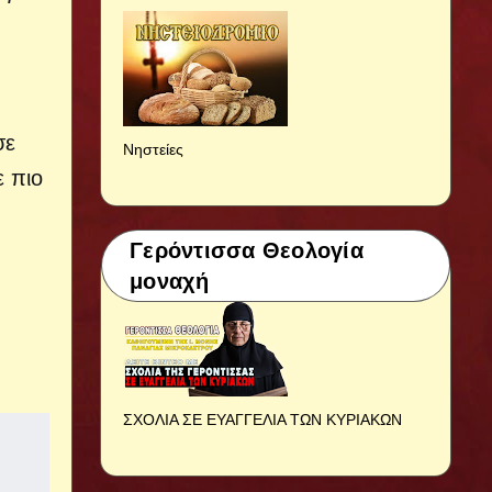
σε
Νηστείες
ε πιο
Γερόντισσα Θεολογία
μοναχή
ΣΧΟΛΙΑ ΣΕ ΕΥΑΓΓΕΛΙΑ ΤΩΝ ΚΥΡΙΑΚΩΝ