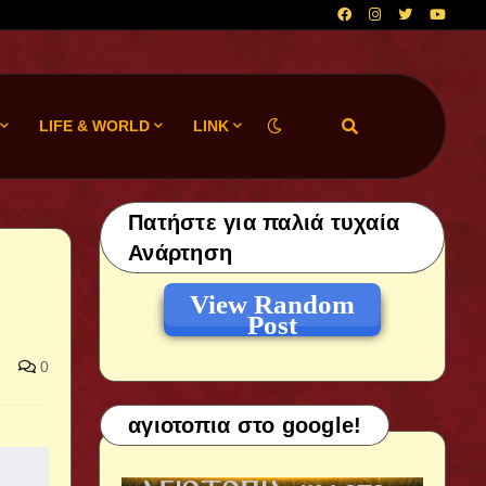
LIFE & WORLD
LINK
Πατήστε για παλιά τυχαία
Ανάρτηση
View Random
Post
0
αγιοτοπια στο google!