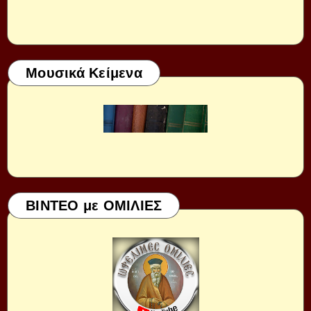
Μουσικά Κείμενα
ΒΙΝΤΕΟ με ΟΜΙΛΙΕΣ