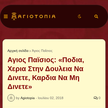
Αρχική σελίδα
Άγιος Παΐσιος
Αγιος Παϊσιος: «Ποδια,
Χερια Στην Δουλεια Να
Δινετε, Καρδια Να Μη
Δινετε»
by
Agiotopia
-
Ιουλίου 02, 2018
0