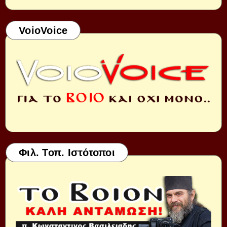
VoioVoice
Φιλ. Τοπ. Ιστότοποι