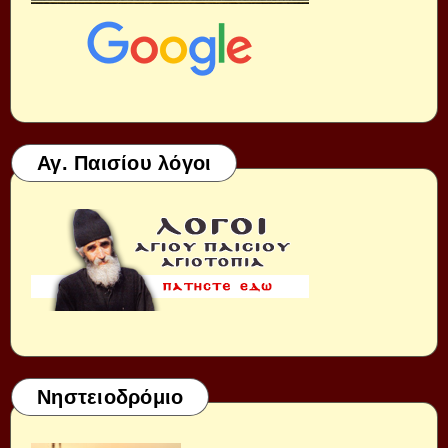
Αγ. Παισίου λόγοι
Νηστειοδρόμιο