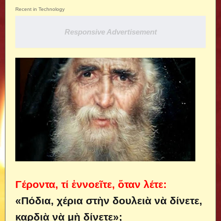
Recent in Technology
Responsive Advertisement
Γέροντα, τί ἐννοεῖτε, ὅταν λέτε:
«Πόδια, χέρια στὴν δουλειὰ νὰ δίνετε,
καρδιὰ νὰ μὴ δίνετε»;