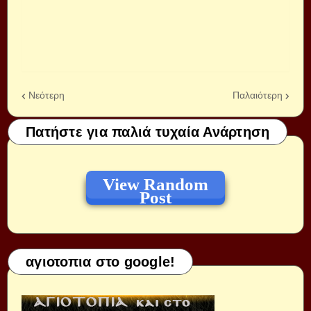
Νεότερη
Παλαιότερη
Πατήστε για παλιά τυχαία Ανάρτηση
View Random
Post
αγιοτοπια στο google!