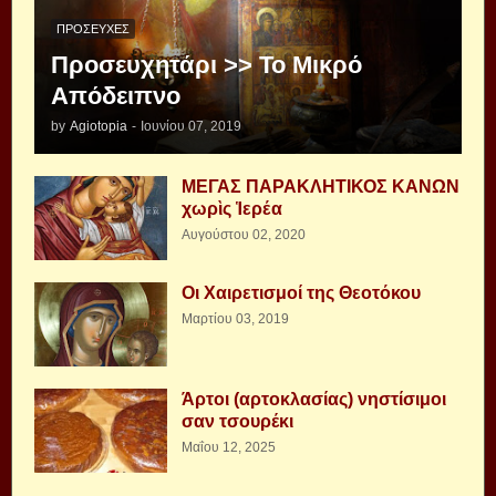
ΠΡΟΣΕΥΧΈΣ
Προσευχητάρι >> Το Μικρό
Απόδειπνο
by
Agiotopia
-
Ιουνίου 07, 2019
ΜΕΓΑΣ ΠΑΡΑΚΛΗΤΙΚΟΣ ΚΑΝΩΝ
χωρὶς Ἱερέα
Αυγούστου 02, 2020
Οι Χαιρετισμοί της Θεοτόκου
Μαρτίου 03, 2019
Άρτοι (αρτοκλασίας) νηστίσιμοι
σαν τσουρέκι
Μαΐου 12, 2025