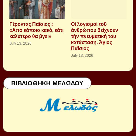
Γέροντας Παΐσιος :
Οἱ λογισμοὶ τοῦ
«Από κάποιο κακό, κάτι
ἀνθρώπου δείχνουν
καλύτερο θα βγει»
τὴν πνευματική του
κατάσταση. Ἁγιος
July 13, 2026
Παΐσιος
July 13, 2026
ΒΙΒΛΙΟΘΗΚΗ ΜΕΛΩΔΟΥ