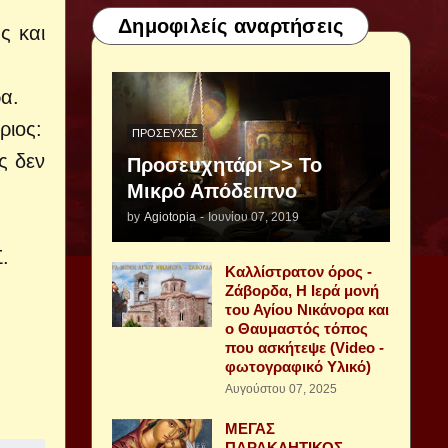
Δημοφιλείς αναρτήσεις
ς και
ρα.
ριος:
ΠΡΟΣΕΥΧΈΣ
ς δεν
Προσευχητάρι >> Το
Μικρό Απόδειπνο
by
Agiotopia
-
Ιουνίου 07, 2019
.
Καλλίστρατον όρος -
Ζάβορδα, Η Ιερά μονή
του Αγίου Νικάνορα και
ο Θαυμαστός τόπος
που ασκήτεψε (Video -
φωτογραφικό Υλικό)
Αυγούστου 07, 2025
ΜΕΓΑΣ
ΠΑΡΑΚΛΗΤΙΚΟΣ