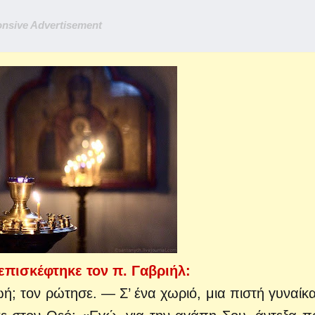
nsive Advertisement
 επισκέφτηκε τον π. Γαβριήλ:
ωή; τον ρώτησε.
— Σ’ ένα χωριό, μια πιστή γυναίκ