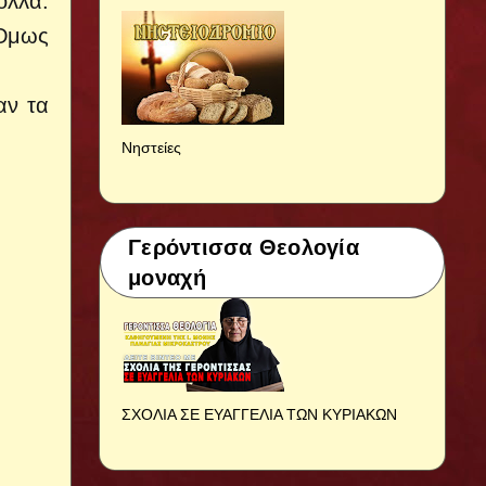
ολλά:
 Όμως
αν τα
Νηστείες
Γερόντισσα Θεολογία
μοναχή
ΣΧΟΛΙΑ ΣΕ ΕΥΑΓΓΕΛΙΑ ΤΩΝ ΚΥΡΙΑΚΩΝ