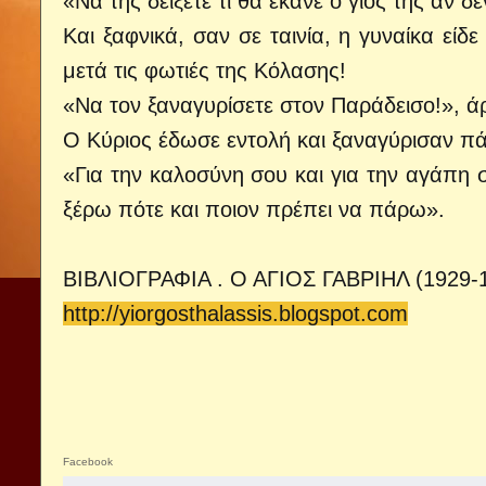
«Να της δείξετε τι θα έκανε ο γιος της αν 
Και ξαφνικά, σαν σε ταινία, η γυναίκα είδ
μετά τις φωτιές της Κόλασης!
«Να τον ξαναγυρίσετε στον Παράδεισο!», άρ
Ο Κύριος έδωσε εντολή και ξαναγύρισαν πάλι
«Για την καλοσύνη σου και για την αγάπη 
ξέρω πότε και ποιον πρέπει να πάρω».
ΒΙΒΛΙΟΓΡΑΦΙΑ . Ο ΑΓΙΟΣ ΓΑΒΡΙΗΛ (192
http://yiorgosthalassis.blogspot.com
Facebook