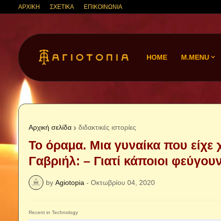
ΑΡΧΙΚΗ
ΣΧΕΤΙΚΑ
ΕΠΙΚΟΙΝΩΝΙΑ
HOME
M.MENU
Αρχική σελίδα
διδακτικές ιστορίες
Το όραμα. Μια γυναίκα που είχε χ
Γαβριήλ: – Γιατί κάποιοι φεύγουν
by
Agiotopia
-
Οκτωβρίου 04, 2020
Recent in Technology