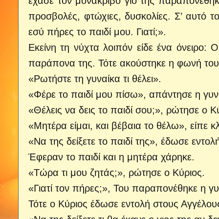
έχασε τον μονάκριβο γιο της παραπονέθηκ
προσβολές, φτώχιες, δυσκολίες. Σ’ αυτό τ
εσύ πήρες το παιδί μου. Γιατί;».
Εκείνη τη νύχτα λοιπόν είδε ένα όνειρο: 
παράπονα της. Τότε ακούστηκε η φωνή του
«Ρωτήστε τη γυναίκα τι θέλει».
«Φέρε το παιδί μου πίσω», απάντησε η γυν
«Θέλεις να δεις το παιδί σου;», ρώτησε ο Κ
«Μητέρα είμαι, και βέβαια το θέλω», είπε κλ
«Να της δείξετε το παιδί της», έδωσε εντολ
Έφεραν το παιδί και η μητέρα χάρηκε.
«Τώρα τι μου ζητάς;», ρώτησε ο Κύριος.
«Γιατί τον πήρες;», Του παραπονέθηκε η γυ
Τότε ο Κύριος έδωσε εντολή στους Αγγέλου