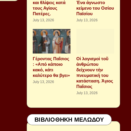
και θλίψεις κατά
Ένα άγνωστο
τους Αγίους
κείμενο του Οσίου
Πατέρες.
Παϊσίου
July 13, 2026
July 13, 2026
Γέροντας Παΐσιος
Οἱ λογισμοὶ τοῦ
: «Από κάποιο
ἀνθρώπου
κακό, κάτι
δείχνουν τὴν
καλύτερο θα βγει»
πνευματική του
κατάσταση. Ἁγιος
July 13, 2026
Παΐσιος
July 13, 2026
ΒΙΒΛΙΟΘΗΚΗ ΜΕΛΩΔΟΥ