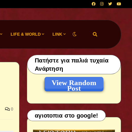
LIFE & WORLD
LINK
Πατήστε για παλιά τυχαία
Ανάρτηση
View Random
Post
0
αγιοτοπια στο google!